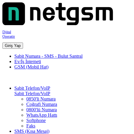
Dijital
Operatör
Giriş Yap
Sabit Numara - SMS - Bulut Santral
Ev/İş İnterneti
GSM (Mobil Hat)
Sabit Telefon/VoIP
Sabit Telefon/VoIP
0850'li Numara
Coğrafi Numara
0800'lü Numara
WhatsApp Hattı
Softphone
Faks
SMS (Kısa Mesaj)