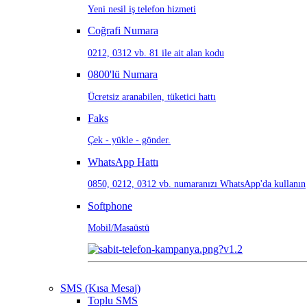
Yeni nesil iş telefon hizmeti
Coğrafi Numara
0212, 0312 vb. 81 ile ait alan kodu
0800'lü Numara
Ücretsiz aranabilen, tüketici hattı
Faks
Çek - yükle - gönder.
WhatsApp Hattı
0850, 0212, 0312 vb. numaranızı WhatsApp'da kullanın
Softphone
Mobil/Masaüstü
SMS (Kısa Mesaj)
Toplu SMS