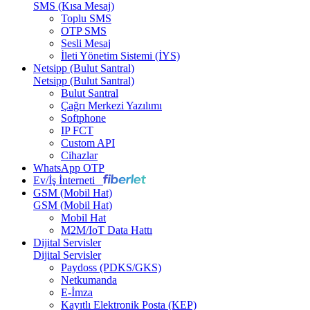
SMS (Kısa Mesaj)
Toplu SMS
OTP SMS
Sesli Mesaj
İleti Yönetim Sistemi (İYS)
Netsipp (Bulut Santral)
Netsipp (Bulut Santral)
Bulut Santral
Çağrı Merkezi Yazılımı
Softphone
IP FCT
Custom API
Cihazlar
WhatsApp OTP
Ev/İş İnterneti
GSM (Mobil Hat)
GSM (Mobil Hat)
Mobil Hat
M2M/IoT Data Hattı
Dijital Servisler
Dijital Servisler
Paydoss (PDKS/GKS)
Netkumanda
E-İmza
Kayıtlı Elektronik Posta (KEP)