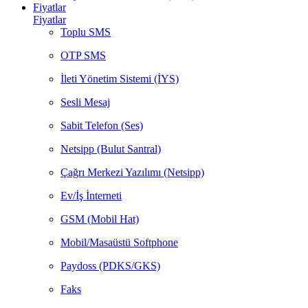
Fiyatlar
Fiyatlar
Toplu SMS
OTP SMS
İleti Yönetim Sistemi (İYS)
Sesli Mesaj
Sabit Telefon (Ses)
Netsipp (Bulut Santral)
Çağrı Merkezi Yazılımı (Netsipp)
Ev/İş İnterneti
GSM (Mobil Hat)
Mobil/Masaüstü Softphone
Paydoss (PDKS/GKS)
Faks