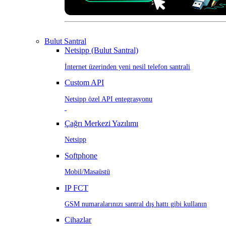
Bulut Santral
Netsipp (Bulut Santral)
İnternet üzerinden yeni nesil telefon santrali
Custom API
Netsipp özel API entegrasyonu
Çağrı Merkezi Yazılımı
Netsipp
Softphone
Mobil/Masaüstü
IP FCT
GSM numaralarınızı santral dış hattı gibi kullanın
Cihazlar