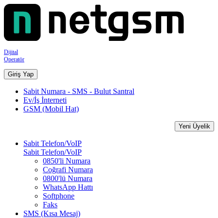
Dijital
Operatör
Giriş Yap
Sabit Numara - SMS - Bulut Santral
Ev/İş İnterneti
GSM (Mobil Hat)
Yeni Üyelik
Sabit Telefon/VoIP
Sabit Telefon/VoIP
0850'li Numara
Coğrafi Numara
0800'lü Numara
WhatsApp Hattı
Softphone
Faks
SMS (Kısa Mesaj)