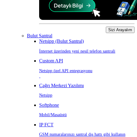
Sizi Arayalım
Bulut Santral
Netsipp (Bulut Santral)
İnternet üzerinden yeni nesil telefon santrali
Custom API
Netsipp özel API entegrasyonu
Çağrı Merkezi Yazılımı
Netsipp
Softphone
Mobil/Masaüstü
IP FCT
GSM numaralarınızı santral dış hattı gibi kullanın