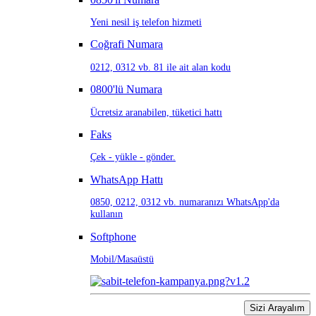
Yeni nesil iş telefon hizmeti
Coğrafi Numara
0212, 0312 vb. 81 ile ait alan kodu
0800'lü Numara
Ücretsiz aranabilen, tüketici hattı
Faks
Çek - yükle - gönder.
WhatsApp Hattı
0850, 0212, 0312 vb. numaranızı WhatsApp'da
kullanın
Softphone
Mobil/Masaüstü
Sizi Arayalım