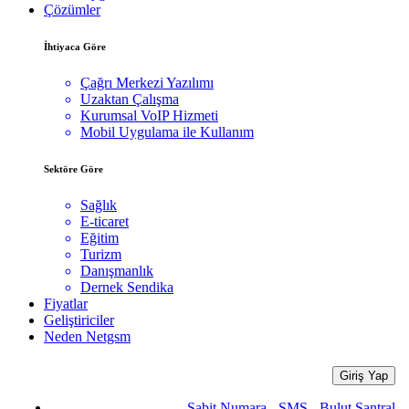
Çözümler
İhtiyaca Göre
Çağrı Merkezi Yazılımı
Uzaktan Çalışma
Kurumsal VoIP Hizmeti
Mobil Uygulama ile Kullanım
Sektöre Göre
Sağlık
E-ticaret
Eğitim
Turizm
Danışmanlık
Dernek Sendika
Fiyatlar
Geliştiriciler
Neden Netgsm
Giriş Yap
Sabit Numara - SMS - Bulut Santral