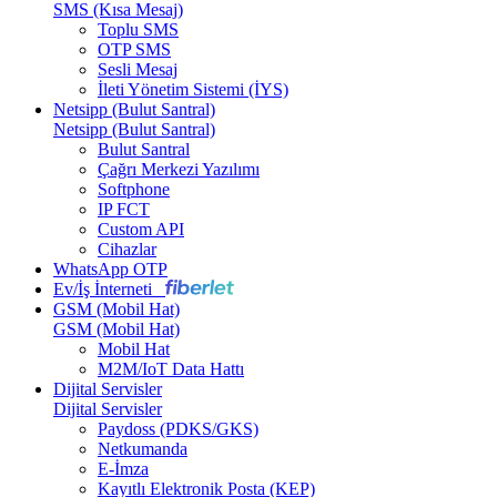
SMS (Kısa Mesaj)
Toplu SMS
OTP SMS
Sesli Mesaj
İleti Yönetim Sistemi (İYS)
Netsipp (Bulut Santral)
Netsipp (Bulut Santral)
Bulut Santral
Çağrı Merkezi Yazılımı
Softphone
IP FCT
Custom API
Cihazlar
WhatsApp OTP
Ev/İş İnterneti
GSM (Mobil Hat)
GSM (Mobil Hat)
Mobil Hat
M2M/IoT Data Hattı
Dijital Servisler
Dijital Servisler
Paydoss (PDKS/GKS)
Netkumanda
E-İmza
Kayıtlı Elektronik Posta (KEP)