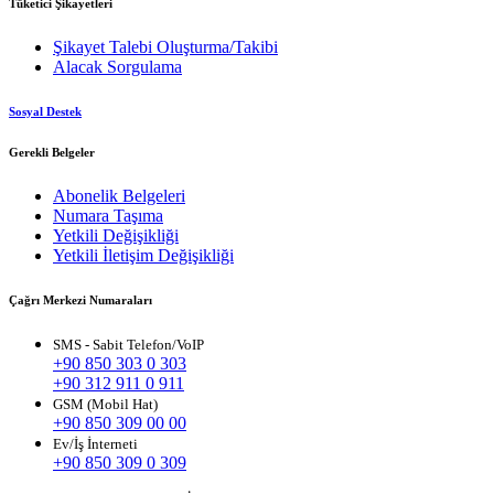
Tüketici Şikayetleri
Şikayet Talebi Oluşturma/Takibi
Alacak Sorgulama
Sosyal Destek
Gerekli Belgeler
Abonelik Belgeleri
Numara Taşıma
Yetkili Değişikliği
Yetkili İletişim Değişikliği
Çağrı Merkezi Numaraları
SMS - Sabit Telefon/VoIP
+90 850 303 0 303
+90 312 911 0 911
GSM (Mobil Hat)
+90 850 309 00 00
Ev/İş İnterneti
+90 850 309 0 309