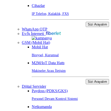
Cihazlar
IP Telefon, Kulaklık, FXS
Sizi Arayalım
WhatsApp OTP
Ev/İş İnterneti
GSM (Mobil Hat)
Mobil Hat
Bireysel, Kurumsal
M2M/IoT Data Hattı
Makineler Arası İletişim
Sizi Arayalım
Dijital Servisler
Paydoss (PDKS/GKS)
Personel Devam Kontrol Sistemi
Netkumanda