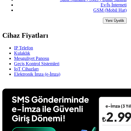
Ev/İş İnterneti
GSM (Mobil Hat)
Yeni Üyelik
Cihaz Fiyatları
IP Telefon
Kulaklık
Meşguliyet Panosu
Geçiş Kontrol Sistemleri
IoT Cihazları
Elektronik İmza (e-İmza)