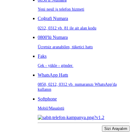
Yeni nesil iş telefon hizmeti
Coğrafi Numara
0212, 0312 vb. 81 ile ait alan kodu
0800'lü Numara
Ücretsiz aranabilen, tüketici hattı
Faks
Çek - yükle - gönder.
WhatsApp Hattı
0850, 0212, 0312 vb. numaranızı WhatsApp'da
kullanın
Softphone
Mobil/Masaüstü
Sizi Arayalım