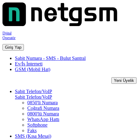
Dijital
Operatör
Giriş Yap
Sabit Numara - SMS - Bulut Santral
Ev/İş İnterneti
GSM (Mobil Hat)
Yeni Üyelik
Sabit Telefon/VoIP
Sabit Telefon/VoIP
0850'li Numara
Coğrafi Numara
0800'lü Numara
WhatsApp Hattı
Softphone
Faks
SMS (Kısa Mesaj)