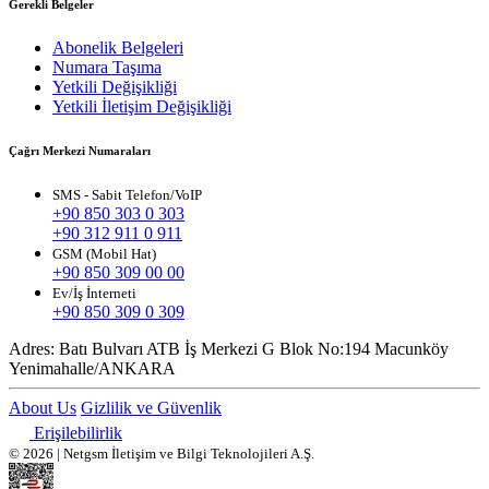
Gerekli Belgeler
Abonelik Belgeleri
Numara Taşıma
Yetkili Değişikliği
Yetkili İletişim Değişikliği
Çağrı Merkezi Numaraları
SMS - Sabit Telefon/VoIP
+90 850 303 0 303
+90 312 911 0 911
GSM (Mobil Hat)
+90 850 309 00 00
Ev/İş İnterneti
+90 850 309 0 309
Adres:
Batı Bulvarı ATB İş Merkezi G Blok No:194 Macunköy
Yenimahalle/ANKARA
About Us
Gizlilik ve Güvenlik
Erişilebilirlik
© 2026 | Netgsm İletişim ve Bilgi Teknolojileri A.Ş.