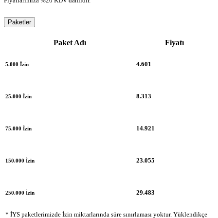
Fiyatlarımıza %20 KDV dahildir.
Paketler
Paket Adı
Fiyatı
4.601
5.000 İzin
8.313
25.000 İzin
14.921
75.000 İzin
23.055
150.000 İzin
29.483
250.000 İzin
* İYS paketlerimizde
İzin
miktarlarında süre sınırlaması yoktur. Yüklendikçe