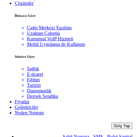
Çözümler
İhtiyaca Göre
Çağrı Merkezi Yazılımı
Uzaktan Çalışma
Kurumsal VoIP Hizmeti
Mobil Uygulama ile Kullanım
Sektöre Göre
Sağlık
E-ticaret
Eğitim
Turizm
Danışmanlık
Dernek Sendika
Fiyatlar
Geliştiriciler
Neden Netgsm
Giriş Yap
Sabit Numara - SMS - Bulut Santral