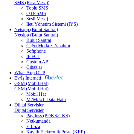
SMS (Kısa Mesaj)
Toplu SMS
OTP SMS
Sesli Mesaj
İleti Yönetim Sistemi (İYS)
Netsipp (Bulut Santral)
Netsipp (Bulut Santral)
Bulut Santral
Çağrı Merkezi Yazılımı
Softphone
IP FCT
Custom API
Cihazlar
WhatsApp OTP
Ev/İş İnterneti
GSM (Mobil Hat)
GSM (Mobil Hat)
Mobil Hat
M2M/IoT Data Hattı
Dijital Servisler
Dijital Servisler
Paydoss (PDKS/GKS)
Netkumanda
E-İmza
Kayıtlı Elektronik Posta (KEP)