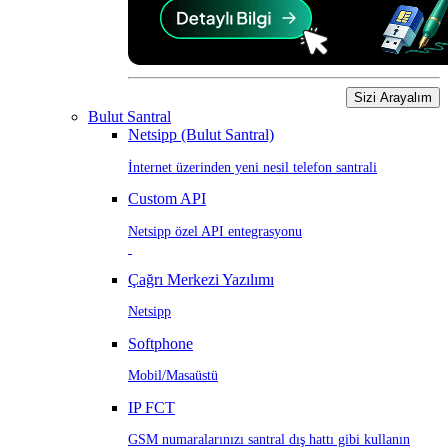
Sizi Arayalım
Bulut Santral
Netsipp (Bulut Santral)
İnternet üzerinden yeni nesil telefon santrali
Custom API
Netsipp özel API entegrasyonu
Çağrı Merkezi Yazılımı
Netsipp
Softphone
Mobil/Masaüstü
IP FCT
GSM numaralarınızı santral dış hattı gibi kullanın