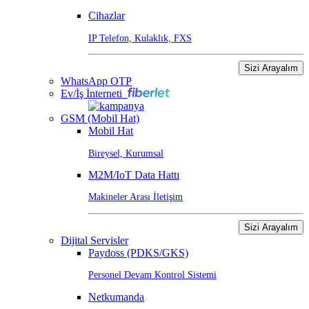
Cihazlar
IP Telefon, Kulaklık, FXS
Sizi Arayalım
WhatsApp OTP
Ev/İş İnterneti
GSM (Mobil Hat)
Mobil Hat
Bireysel, Kurumsal
M2M/IoT Data Hattı
Makineler Arası İletişim
Sizi Arayalım
Dijital Servisler
Paydoss (PDKS/GKS)
Personel Devam Kontrol Sistemi
Netkumanda