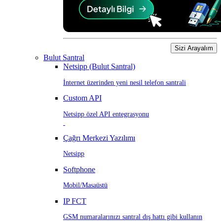
Sizi Arayalım
Bulut Santral
Netsipp (Bulut Santral)
İnternet üzerinden yeni nesil telefon santrali
Custom API
Netsipp özel API entegrasyonu
Çağrı Merkezi Yazılımı
Netsipp
Softphone
Mobil/Masaüstü
IP FCT
GSM numaralarınızı santral dış hattı gibi kullanın