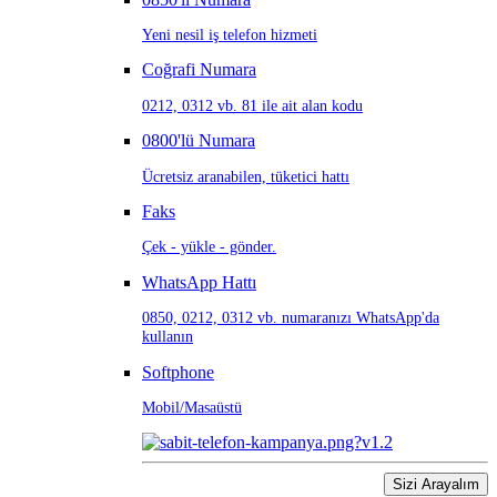
Yeni nesil iş telefon hizmeti
Coğrafi Numara
0212, 0312 vb. 81 ile ait alan kodu
0800'lü Numara
Ücretsiz aranabilen, tüketici hattı
Faks
Çek - yükle - gönder.
WhatsApp Hattı
0850, 0212, 0312 vb. numaranızı WhatsApp'da
kullanın
Softphone
Mobil/Masaüstü
Sizi Arayalım