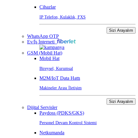
Cihazlar
IP Telefon, Kulaklık, FXS
Sizi Arayalım
WhatsApp OTP
Ev/İş İnterneti
GSM (Mobil Hat)
Mobil Hat
Bireysel, Kurumsal
M2M/IoT Data Hattı
Makineler Arası İletişim
Sizi Arayalım
Dijital Servisler
Paydoss (PDKS/GKS)
Personel Devam Kontrol Sistemi
Netkumanda