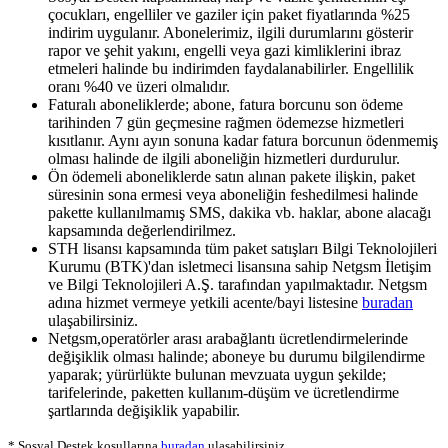
çocukları, engelliler ve gaziler için paket fiyatlarında %25
indirim uygulanır. Abonelerimiz, ilgili durumlarını gösterir
rapor ve şehit yakını, engelli veya gazi kimliklerini ibraz
etmeleri halinde bu indirimden faydalanabilirler. Engellilik
oranı %40 ve üzeri olmalıdır.
Faturalı aboneliklerde; abone, fatura borcunu son ödeme
tarihinden 7 gün geçmesine rağmen ödemezse hizmetleri
kısıtlanır. Aynı ayın sonuna kadar fatura borcunun ödenmemiş
olması halinde de ilgili aboneliğin hizmetleri durdurulur.
Ön ödemeli aboneliklerde satın alınan pakete ilişkin, paket
süresinin sona ermesi veya aboneliğin feshedilmesi halinde
pakette kullanılmamış SMS, dakika vb. haklar, abone alacağı
kapsamında değerlendirilmez.
STH lisansı kapsamında tüm paket satışları Bilgi Teknolojileri
Kurumu (BTK)'dan isletmeci lisansına sahip Netgsm İletişim
ve Bilgi Teknolojileri A.Ş. tarafından yapılmaktadır. Netgsm
adına hizmet vermeye yetkili acente/bayi listesine
buradan
ulaşabilirsiniz.
Netgsm,operatörler arası arabağlantı ücretlendirmelerinde
değişiklik olması halinde; aboneye bu durumu bilgilendirme
yaparak; yürürlükte bulunan mevzuata uygun şekilde;
tarifelerinde, paketten kullanım-düşüm ve ücretlendirme
şartlarında değişiklik yapabilir.
*
Sosyal Destek koşullarına
buradan
ulaşabilirsiniz.