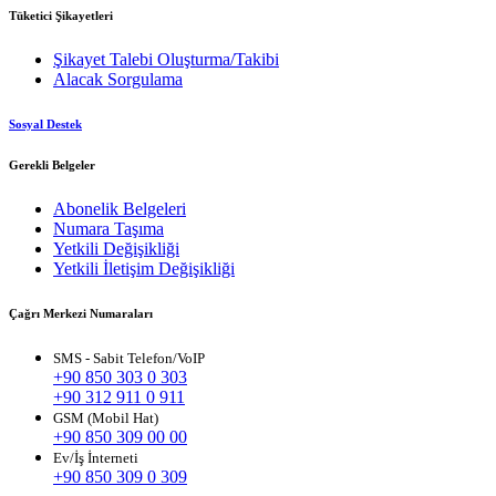
Tüketici Şikayetleri
Şikayet Talebi Oluşturma/Takibi
Alacak Sorgulama
Sosyal Destek
Gerekli Belgeler
Abonelik Belgeleri
Numara Taşıma
Yetkili Değişikliği
Yetkili İletişim Değişikliği
Çağrı Merkezi Numaraları
SMS - Sabit Telefon/VoIP
+90 850 303 0 303
+90 312 911 0 911
GSM (Mobil Hat)
+90 850 309 00 00
Ev/İş İnterneti
+90 850 309 0 309