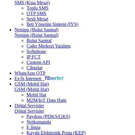
SMS (Kısa Mesaj)
Toplu SMS
OTP SMS
Sesli Mesaj
İleti Yönetim Sistemi (İYS)
Netsipp (Bulut Santral)
Netsipp (Bulut Santral)
Bulut Santral
Çağrı Merkezi Yazılımı
Softphone
IP FCT
Custom API
Cihazlar
WhatsApp OTP
Ev/İş İnterneti
GSM (Mobil Hat)
GSM (Mobil Hat)
Mobil Hat
M2M/IoT Data Hattı
Dijital Servisler
Dijital Servisler
Paydoss (PDKS/GKS)
Netkumanda
E-İmza
Kayıtlı Elektronik Posta (KEP)