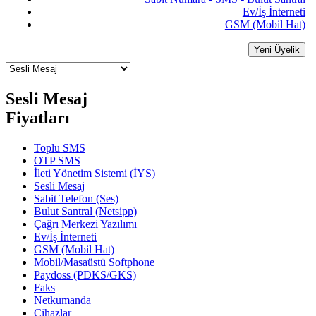
Ev/İş İnterneti
GSM (Mobil Hat)
Yeni Üyelik
Sesli Mesaj
Fiyatları
Toplu SMS
OTP SMS
İleti Yönetim Sistemi (İYS)
Sesli Mesaj
Sabit Telefon (Ses)
Bulut Santral (Netsipp)
Çağrı Merkezi Yazılımı
Ev/İş İnterneti
GSM (Mobil Hat)
Mobil/Masaüstü Softphone
Paydoss (PDKS/GKS)
Faks
Netkumanda
Cihazlar