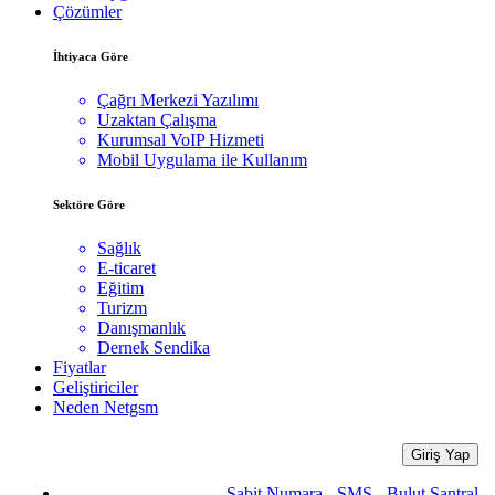
Çözümler
İhtiyaca Göre
Çağrı Merkezi Yazılımı
Uzaktan Çalışma
Kurumsal VoIP Hizmeti
Mobil Uygulama ile Kullanım
Sektöre Göre
Sağlık
E-ticaret
Eğitim
Turizm
Danışmanlık
Dernek Sendika
Fiyatlar
Geliştiriciler
Neden Netgsm
Giriş Yap
Sabit Numara - SMS - Bulut Santral