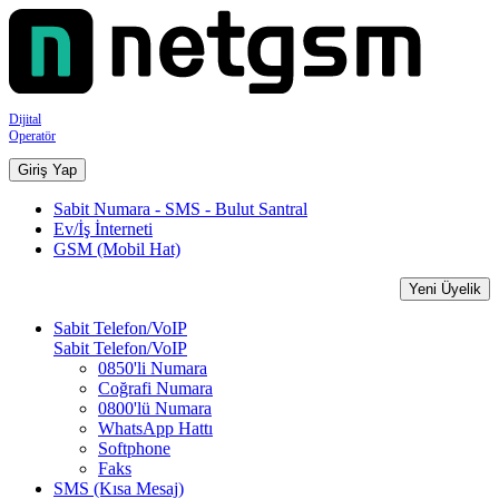
Dijital
Operatör
Giriş Yap
Sabit Numara - SMS - Bulut Santral
Ev/İş İnterneti
GSM (Mobil Hat)
Yeni Üyelik
Sabit Telefon/VoIP
Sabit Telefon/VoIP
0850'li Numara
Coğrafi Numara
0800'lü Numara
WhatsApp Hattı
Softphone
Faks
SMS (Kısa Mesaj)