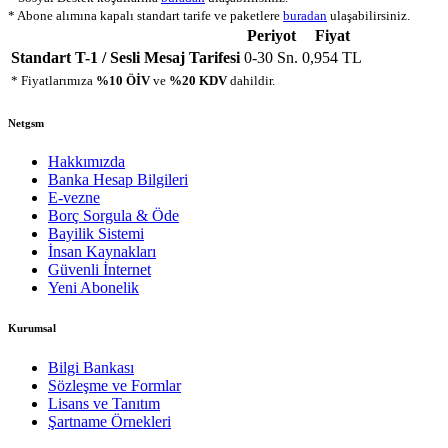
*
Abone alımına kapalı standart tarife ve paketlere
buradan
ulaşabilirsiniz.
Periyot
Fiyat
Standart T-1 / Sesli Mesaj Tarifesi
0-30 Sn.
0,954 TL
* Fiyatlarımıza
%10 ÖİV
ve
%20 KDV
dahildir.
Netgsm
Hakkımızda
Banka Hesap Bilgileri
E-vezne
Borç Sorgula & Öde
Bayilik Sistemi
İnsan Kaynakları
Güvenli İnternet
Yeni Abonelik
Kurumsal
Bilgi Bankası
Sözleşme ve Formlar
Lisans ve Tanıtım
Şartname Örnekleri