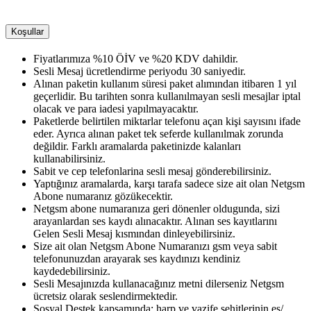
Koşullar
Fiyatlarımıza %10 ÖİV ve %20 KDV dahildir.
Sesli Mesaj ücretlendirme periyodu 30 saniyedir.
Alınan paketin kullanım süresi paket alımından itibaren 1 yıl
geçerlidir. Bu tarihten sonra kullanılmayan sesli mesajlar iptal
olacak ve para iadesi yapılmayacaktır.
Paketlerde belirtilen miktarlar telefonu açan kişi sayısını ifade
eder. Ayrıca alınan paket tek seferde kullanılmak zorunda
değildir. Farklı aramalarda paketinizde kalanları
kullanabilirsiniz.
Sabit ve cep telefonlarina sesli mesaj gönderebilirsiniz.
Yaptığınız aramalarda, karşı tarafa sadece size ait olan Netgsm
Abone numaranız gözükecektir.
Netgsm abone numaranıza geri dönenler oldugunda, sizi
arayanlardan ses kaydı alınacaktır. Alınan ses kayıtlarını
Gelen Sesli Mesaj kısmından dinleyebilirsiniz.
Size ait olan Netgsm Abone Numaranızı gsm veya sabit
telefonunuzdan arayarak ses kaydınızı kendiniz
kaydedebilirsiniz.
Sesli Mesajınızda kullanacağınız metni dilerseniz Netgsm
ücretsiz olarak seslendirmektedir.
Sosyal Destek kapsamında; harp ve vazife şehitlerinin eş/