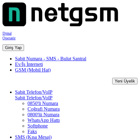
Dijital
Operatör
Giriş Yap
Sabit Numara - SMS - Bulut Santral
Ev/İş İnterneti
GSM (Mobil Hat)
Yeni Üyelik
Sabit Telefon/VoIP
Sabit Telefon/VoIP
0850'li Numara
Coğrafi Numara
0800'lü Numara
WhatsApp Hattı
Softphone
Faks
SMS (Kısa Mesaj)