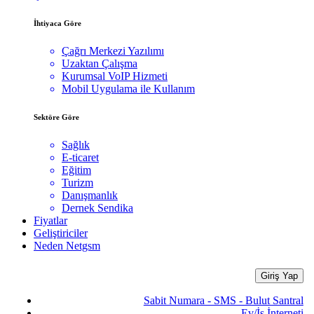
İhtiyaca Göre
Çağrı Merkezi Yazılımı
Uzaktan Çalışma
Kurumsal VoIP Hizmeti
Mobil Uygulama ile Kullanım
Sektöre Göre
Sağlık
E-ticaret
Eğitim
Turizm
Danışmanlık
Dernek Sendika
Fiyatlar
Geliştiriciler
Neden Netgsm
Giriş Yap
Sabit Numara - SMS - Bulut Santral
Ev/İş İnterneti