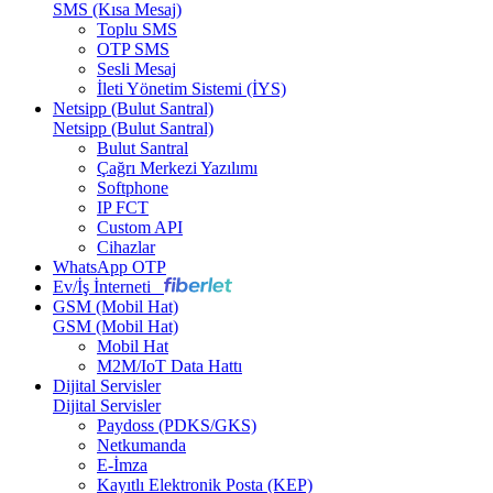
SMS (Kısa Mesaj)
Toplu SMS
OTP SMS
Sesli Mesaj
İleti Yönetim Sistemi (İYS)
Netsipp (Bulut Santral)
Netsipp (Bulut Santral)
Bulut Santral
Çağrı Merkezi Yazılımı
Softphone
IP FCT
Custom API
Cihazlar
WhatsApp OTP
Ev/İş İnterneti
GSM (Mobil Hat)
GSM (Mobil Hat)
Mobil Hat
M2M/IoT Data Hattı
Dijital Servisler
Dijital Servisler
Paydoss (PDKS/GKS)
Netkumanda
E-İmza
Kayıtlı Elektronik Posta (KEP)