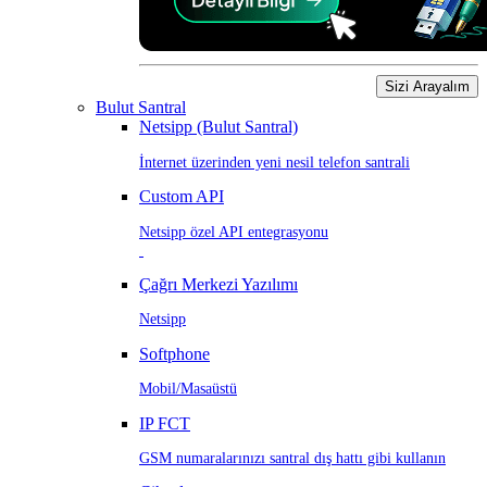
Sizi Arayalım
Bulut Santral
Netsipp (Bulut Santral)
İnternet üzerinden yeni nesil telefon santrali
Custom API
Netsipp özel API entegrasyonu
Çağrı Merkezi Yazılımı
Netsipp
Softphone
Mobil/Masaüstü
IP FCT
GSM numaralarınızı santral dış hattı gibi kullanın