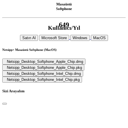
Masaüstü
Softphone
649
Kullanıcı/
Yıl
Satın Al
Microsoft Store
Windows
MacOS
Netsipp+ Masaüstü Softphone (MacOS)
Netsipp_Desktop_Softphone_Apple_Chip.dmg
Netsipp_Desktop_Softphone_Apple_Chip.pkg
Netsipp_Desktop_Softphone_Intel_Chip.dmg
Netsipp_Desktop_Softphone_Intel_Chip.pkg
Sizi Arayalım