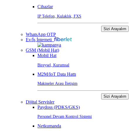
Cihazlar
IP Telefon, Kulaklık, FXS
Sizi Arayalım
WhatsApp OTP
Ev/İş İnterneti
GSM (Mobil Hat)
Mobil Hat
Bireysel, Kurumsal
M2M/IoT Data Hattı
Makineler Arası İletişim
Sizi Arayalım
Dijital Servisler
Paydoss (PDKS/GKS)
Personel Devam Kontrol Sistemi
Netkumanda