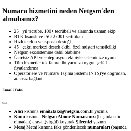
Numara hizmetini neden Netgsm'den
almalısınız?
25+ yıl tecrübe, 100+ tecrübeli ve alanında uzman ekip
BTK lisanslı ve ISO 27001 sertifikalı
Hızlı telefon ve e-posta desteği
45+ çağrı merkezi destek ekibi, özel müşteri temsilciliği
Netgsm ekosistemine dahil olabilme
Ücretsiz API ve entegrasyon ekibiyle sisteminize uyum
Tüm hizmetler tek fatura, ihtiyacınıza uygun şeffaf
fiyatlandırma
Operatörlere ve Numara Taşıma Sistemi (NTS)'ye doğrudan,
aracısız bağlantı
Email2Faks
Alıcı
kısmına
email2faks@netgsm.com.tr
yazınız
Konu
kısmına
Netgsm Abone Numaranızı
(başında sıfır
olmadan) araya ,(virgül) koyarak
Şifrenizi
yazınız
Mesaj Metni kısmına faks gönderilecek
numaraları
(başında