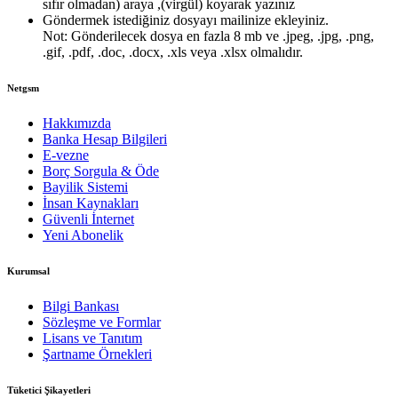
sıfır olmadan) araya ,(virgül) koyarak yazınız
Göndermek istediğiniz dosyayı mailinize ekleyiniz.
Not: Gönderilecek dosya en fazla 8 mb ve .jpeg, .jpg, .png,
.gif, .pdf, .doc, .docx, .xls veya .xlsx olmalıdır.
Netgsm
Hakkımızda
Banka Hesap Bilgileri
E-vezne
Borç Sorgula & Öde
Bayilik Sistemi
İnsan Kaynakları
Güvenli İnternet
Yeni Abonelik
Kurumsal
Bilgi Bankası
Sözleşme ve Formlar
Lisans ve Tanıtım
Şartname Örnekleri
Tüketici Şikayetleri