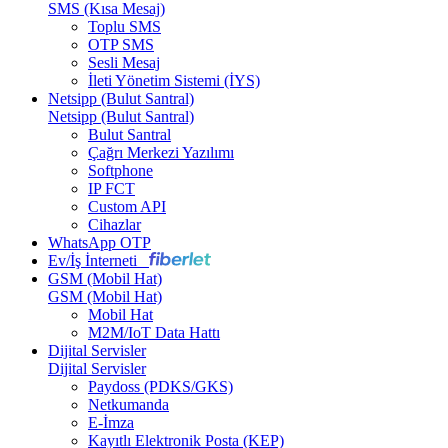
SMS (Kısa Mesaj)
Toplu SMS
OTP SMS
Sesli Mesaj
İleti Yönetim Sistemi (İYS)
Netsipp (Bulut Santral)
Netsipp (Bulut Santral)
Bulut Santral
Çağrı Merkezi Yazılımı
Softphone
IP FCT
Custom API
Cihazlar
WhatsApp OTP
Ev/İş İnterneti
GSM (Mobil Hat)
GSM (Mobil Hat)
Mobil Hat
M2M/IoT Data Hattı
Dijital Servisler
Dijital Servisler
Paydoss (PDKS/GKS)
Netkumanda
E-İmza
Kayıtlı Elektronik Posta (KEP)