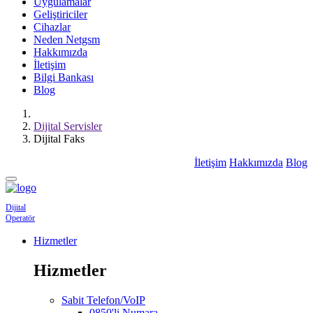
Uygulamalar
Geliştiriciler
Cihazlar
Neden Netgsm
Hakkımızda
İletişim
Bilgi Bankası
Blog
Dijital Servisler
Dijital Faks
İletişim
Hakkımızda
Blog
Dijital
Operatör
Hizmetler
Hizmetler
Sabit Telefon/VoIP
0850'li Numara