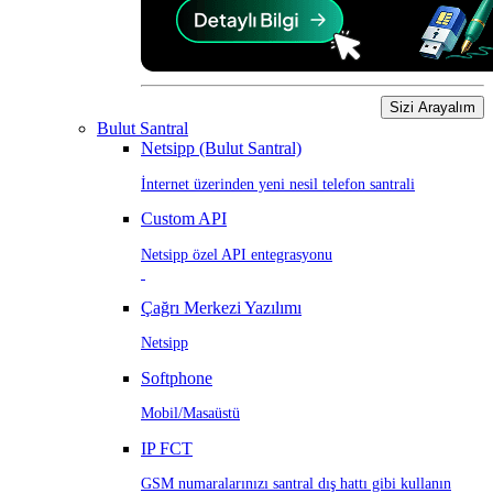
Sizi Arayalım
Bulut Santral
Netsipp (Bulut Santral)
İnternet üzerinden yeni nesil telefon santrali
Custom API
Netsipp özel API entegrasyonu
Çağrı Merkezi Yazılımı
Netsipp
Softphone
Mobil/Masaüstü
IP FCT
GSM numaralarınızı santral dış hattı gibi kullanın