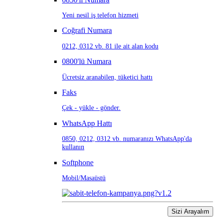
Yeni nesil iş telefon hizmeti
Coğrafi Numara
0212, 0312 vb. 81 ile ait alan kodu
0800'lü Numara
Ücretsiz aranabilen, tüketici hattı
Faks
Çek - yükle - gönder.
WhatsApp Hattı
0850, 0212, 0312 vb. numaranızı WhatsApp'da
kullanın
Softphone
Mobil/Masaüstü
Sizi Arayalım