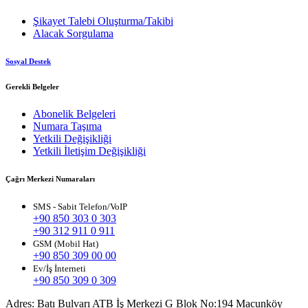
Şikayet Talebi Oluşturma/Takibi
Alacak Sorgulama
Sosyal Destek
Gerekli Belgeler
Abonelik Belgeleri
Numara Taşıma
Yetkili Değişikliği
Yetkili İletişim Değişikliği
Çağrı Merkezi Numaraları
SMS - Sabit Telefon/VoIP
+90 850 303 0 303
+90 312 911 0 911
GSM (Mobil Hat)
+90 850 309 00 00
Ev/İş İnterneti
+90 850 309 0 309
Adres:
Batı Bulvarı ATB İş Merkezi G Blok No:194 Macunköy