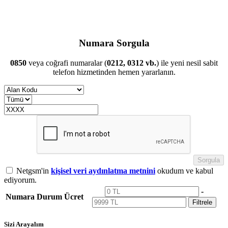
Numara Sorgula
0850
veya coğrafi numaralar (
0212, 0312 vb.
) ile yeni nesil sabit
telefon hizmetinden hemen yararlanın.
Sorgula
Netgsm'in
kişisel veri aydınlatma metnini
okudum ve kabul
ediyorum.
-
Numara
Durum
Ücret
Filtrele
Sizi Arayalım