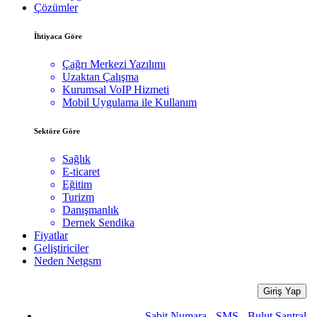
Çözümler
İhtiyaca Göre
Çağrı Merkezi Yazılımı
Uzaktan Çalışma
Kurumsal VoIP Hizmeti
Mobil Uygulama ile Kullanım
Sektöre Göre
Sağlık
E-ticaret
Eğitim
Turizm
Danışmanlık
Dernek Sendika
Fiyatlar
Geliştiriciler
Neden Netgsm
Giriş Yap
Sabit Numara - SMS - Bulut Santral