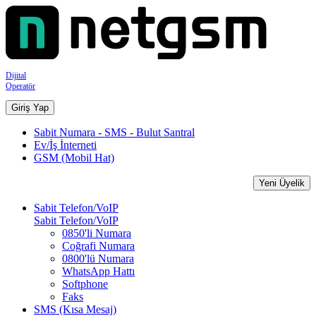
Dijital
Operatör
Giriş Yap
Sabit Numara - SMS - Bulut Santral
Ev/İş İnterneti
GSM (Mobil Hat)
Yeni Üyelik
Sabit Telefon/VoIP
Sabit Telefon/VoIP
0850'li Numara
Coğrafi Numara
0800'lü Numara
WhatsApp Hattı
Softphone
Faks
SMS (Kısa Mesaj)