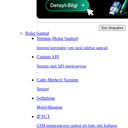
Sizi Arayalım
Bulut Santral
Netsipp (Bulut Santral)
İnternet üzerinden yeni nesil telefon santrali
Custom API
Netsipp özel API entegrasyonu
Çağrı Merkezi Yazılımı
Netsipp
Softphone
Mobil/Masaüstü
IP FCT
GSM numaralarınızı santral dış hattı gibi kullanın