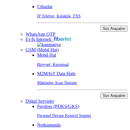
Cihazlar
IP Telefon, Kulaklık, FXS
Sizi Arayalım
WhatsApp OTP
Ev/İş İnterneti
GSM (Mobil Hat)
Mobil Hat
Bireysel, Kurumsal
M2M/IoT Data Hattı
Makineler Arası İletişim
Sizi Arayalım
Dijital Servisler
Paydoss (PDKS/GKS)
Personel Devam Kontrol Sistemi
Netkumanda