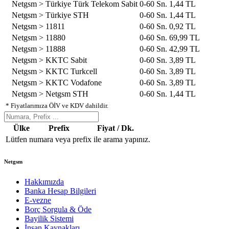
Netgsm > Türkiye Türk Telekom Sabit
0-60 Sn.
1,44 TL
Netgsm > Türkiye STH
0-60 Sn.
1,44 TL
Netgsm > 11811
0-60 Sn.
0,92 TL
Netgsm > 11880
0-60 Sn.
69,99 TL
Netgsm > 11888
0-60 Sn.
42,99 TL
Netgsm > KKTC Sabit
0-60 Sn.
3,89 TL
Netgsm > KKTC Turkcell
0-60 Sn.
3,89 TL
Netgsm > KKTC Vodafone
0-60 Sn.
3,89 TL
Netgsm > Netgsm STH
0-60 Sn.
1,44 TL
* Fiyatlarımıza ÖİV ve KDV dahildir.
Ülke
Prefix
Fiyat / Dk.
Lütfen numara veya prefix ile arama yapınız.
Netgsm
Hakkımızda
Banka Hesap Bilgileri
E-vezne
Borç Sorgula & Öde
Bayilik Sistemi
İnsan Kaynakları