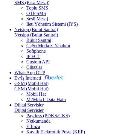
SMS (Kısa Mesaj)
Toplu SMS
OTP SMS
Sesli Mesaj
İleti Yönetim Sistemi (İYS)
Netsipp (Bulut Santral)
Netsipp (Bulut Santral)
Bulut Santral
Çağrı Merkezi Yazılımı
Softphone
IP FCT
Custom API
Cihazlar
WhatsApp OTP
Ev/İş İnterneti
GSM (Mobil Hat)
GSM (Mobil Hat)
Mobil Hat
M2M/IoT Data Hattı
Dijital Servisler
Dijital Servisler
Paydoss (PDKS/GKS)
Netkumanda
E-İmza
Kayıtlı Elektronik Posta (KEP)