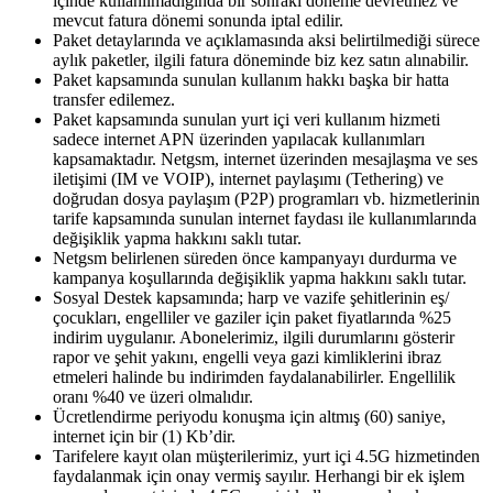
içinde kullanılmadığında bir sonraki döneme devretmez ve
mevcut fatura dönemi sonunda iptal edilir.
Paket detaylarında ve açıklamasında aksi belirtilmediği sürece
aylık paketler, ilgili fatura döneminde biz kez satın alınabilir.
Paket kapsamında sunulan kullanım hakkı başka bir hatta
transfer edilemez.
Paket kapsamında sunulan yurt içi veri kullanım hizmeti
sadece internet APN üzerinden yapılacak kullanımları
kapsamaktadır. Netgsm, internet üzerinden mesajlaşma ve ses
iletişimi (IM ve VOIP), internet paylaşımı (Tethering) ve
doğrudan dosya paylaşım (P2P) programları vb. hizmetlerinin
tarife kapsamında sunulan internet faydası ile kullanımlarında
değişiklik yapma hakkını saklı tutar.
Netgsm belirlenen süreden önce kampanyayı durdurma ve
kampanya koşullarında değişiklik yapma hakkını saklı tutar.
Sosyal Destek kapsamında; harp ve vazife şehitlerinin eş/
çocukları, engelliler ve gaziler için paket fiyatlarında %25
indirim uygulanır. Abonelerimiz, ilgili durumlarını gösterir
rapor ve şehit yakını, engelli veya gazi kimliklerini ibraz
etmeleri halinde bu indirimden faydalanabilirler. Engellilik
oranı %40 ve üzeri olmalıdır.
Ücretlendirme periyodu konuşma için altmış (60) saniye,
internet için bir (1) Kb’dir.
Tarifelere kayıt olan müşterilerimiz, yurt içi 4.5G hizmetinden
faydalanmak için onay vermiş sayılır. Herhangi bir ek işlem