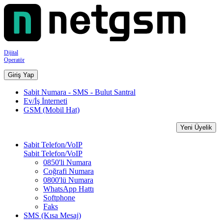
Dijital
Operatör
Giriş Yap
Sabit Numara - SMS - Bulut Santral
Ev/İş İnterneti
GSM (Mobil Hat)
Yeni Üyelik
Sabit Telefon/VoIP
Sabit Telefon/VoIP
0850'li Numara
Coğrafi Numara
0800'lü Numara
WhatsApp Hattı
Softphone
Faks
SMS (Kısa Mesaj)