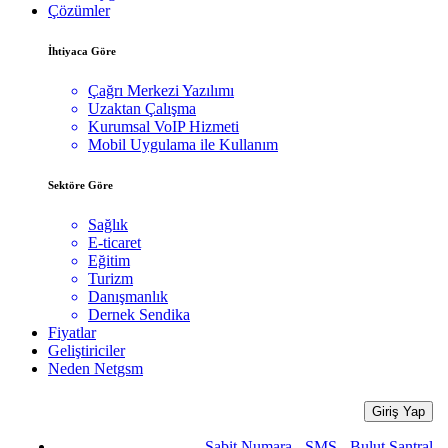
Çözümler
İhtiyaca Göre
Çağrı Merkezi Yazılımı
Uzaktan Çalışma
Kurumsal VoIP Hizmeti
Mobil Uygulama ile Kullanım
Sektöre Göre
Sağlık
E-ticaret
Eğitim
Turizm
Danışmanlık
Dernek Sendika
Fiyatlar
Geliştiriciler
Neden Netgsm
Giriş Yap
Sabit Numara - SMS - Bulut Santral