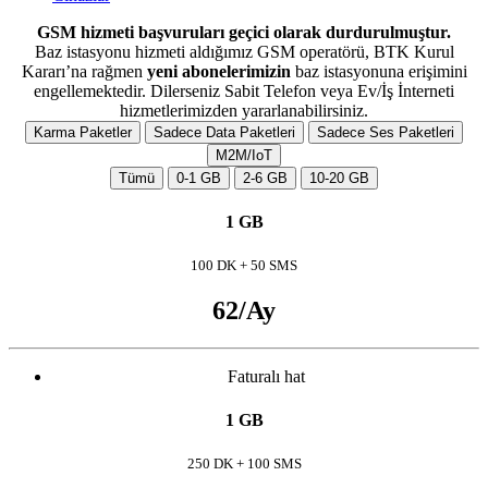
GSM hizmeti başvuruları geçici olarak durdurulmuştur.
Baz istasyonu hizmeti aldığımız GSM operatörü, BTK Kurul
Kararı’na rağmen
yeni abonelerimizin
baz istasyonuna erişimini
engellemektedir. Dilerseniz Sabit Telefon veya Ev/İş İnterneti
hizmetlerimizden yararlanabilirsiniz.
Karma Paketler
Sadece Data Paketleri
Sadece Ses Paketleri
M2M
/
IoT
Tümü
0-1 GB
2-6 GB
10-20 GB
1 GB
100 DK + 50 SMS
62
/Ay
Faturalı hat
1 GB
250 DK + 100 SMS