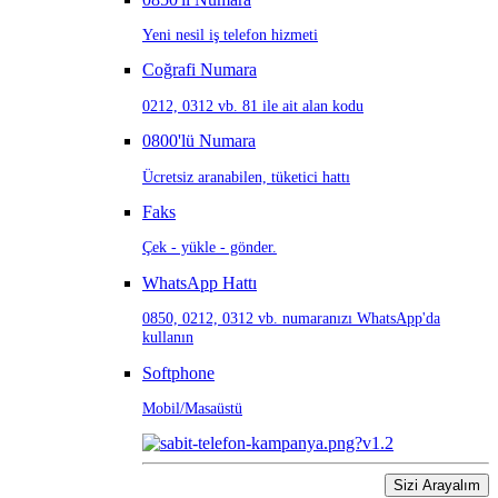
Yeni nesil iş telefon hizmeti
Coğrafi Numara
0212, 0312 vb. 81 ile ait alan kodu
0800'lü Numara
Ücretsiz aranabilen, tüketici hattı
Faks
Çek - yükle - gönder.
WhatsApp Hattı
0850, 0212, 0312 vb. numaranızı WhatsApp'da
kullanın
Softphone
Mobil/Masaüstü
Sizi Arayalım