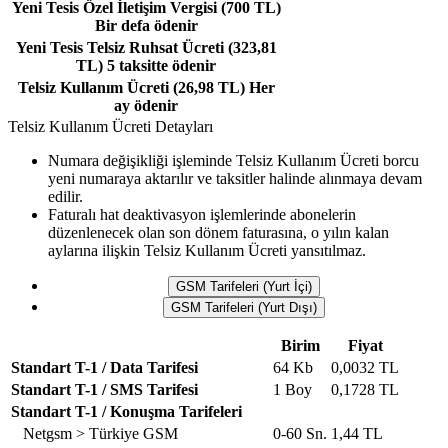
Yeni Tesis Özel İletişim Vergisi (700 TL)
Bir defa ödenir
Yeni Tesis Telsiz Ruhsat Ücreti (323,81
TL)
5 taksitte ödenir
Telsiz Kullanım Ücreti (26,98 TL)
Her
ay ödenir
Telsiz Kullanım Ücreti Detayları
Numara değişikliği işleminde Telsiz Kullanım Ücreti borcu
yeni numaraya aktarılır ve taksitler halinde alınmaya devam
edilir.
Faturalı hat deaktivasyon işlemlerinde abonelerin
düzenlenecek olan son dönem faturasına, o yılın kalan
aylarına ilişkin Telsiz Kullanım Ücreti yansıtılmaz.
GSM Tarifeleri (Yurt İçi)
GSM Tarifeleri (Yurt Dışı)
Birim
Fiyat
Standart T-1 / Data Tarifesi
64 Kb
0,0032 TL
Standart T-1 / SMS Tarifesi
1 Boy
0,1728 TL
Standart T-1 / Konuşma Tarifeleri
Netgsm > Türkiye GSM
0-60 Sn.
1,44 TL