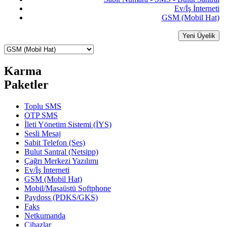
Ev/İş İnterneti
GSM (Mobil Hat)
Yeni Üyelik
Karma
Paketler
Toplu SMS
OTP SMS
İleti Yönetim Sistemi (İYS)
Sesli Mesaj
Sabit Telefon (Ses)
Bulut Santral (Netsipp)
Çağrı Merkezi Yazılımı
Ev/İş İnterneti
GSM (Mobil Hat)
Mobil/Masaüstü Softphone
Paydoss (PDKS/GKS)
Faks
Netkumanda
Cihazlar