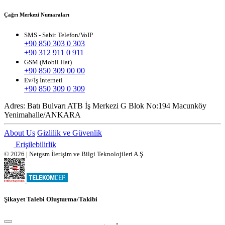
Çağrı Merkezi Numaraları
SMS - Sabit Telefon/VoIP
+90 850 303 0 303
+90 312 911 0 911
GSM (Mobil Hat)
+90 850 309 00 00
Ev/İş İnterneti
+90 850 309 0 309
Adres:
Batı Bulvarı ATB İş Merkezi G Blok No:194 Macunköy
Yenimahalle/ANKARA
About Us
Gizlilik ve Güvenlik
Erişilebilirlik
© 2026 | Netgsm İletişim ve Bilgi Teknolojileri A.Ş.
Şikayet Talebi Oluşturma/Takibi