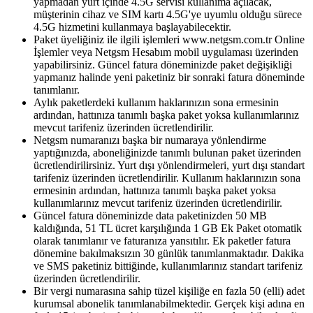
yapmadan yurt içinde 4.5G servisi kullanıma açılacak,
müşterinin cihaz ve SIM kartı 4.5G'ye uyumlu olduğu sürece
4.5G hizmetini kullanmaya başlayabilecektir.
Paket üyeliğiniz ile ilgili işlemleri www.netgsm.com.tr Online
İşlemler veya Netgsm Hesabım mobil uygulaması üzerinden
yapabilirsiniz. Güncel fatura döneminizde paket değişikliği
yapmanız halinde yeni paketiniz bir sonraki fatura döneminde
tanımlanır.
Aylık paketlerdeki kullanım haklarınızın sona ermesinin
ardından, hattınıza tanımlı başka paket yoksa kullanımlarınız
mevcut tarifeniz üzerinden ücretlendirilir.
Netgsm numaranızı başka bir numaraya yönlendirme
yaptığınızda, aboneliğinizde tanımlı bulunan paket üzerinden
ücretlendirilirsiniz. Yurt dışı yönlendirmeleri, yurt dışı standart
tarifeniz üzerinden ücretlendirilir. Kullanım haklarınızın sona
ermesinin ardından, hattınıza tanımlı başka paket yoksa
kullanımlarınız mevcut tarifeniz üzerinden ücretlendirilir.
Güncel fatura döneminizde data paketinizden 50 MB
kaldığında, 51 TL ücret karşılığında 1 GB Ek Paket otomatik
olarak tanımlanır ve faturanıza yansıtılır. Ek paketler fatura
dönemine bakılmaksızın 30 günlük tanımlanmaktadır. Dakika
ve SMS paketiniz bittiğinde, kullanımlarınız standart tarifeniz
üzerinden ücretlendirilir.
Bir vergi numarasına sahip tüzel kişiliğe en fazla 50 (elli) adet
kurumsal abonelik tanımlanabilmektedir. Gerçek kişi adına en