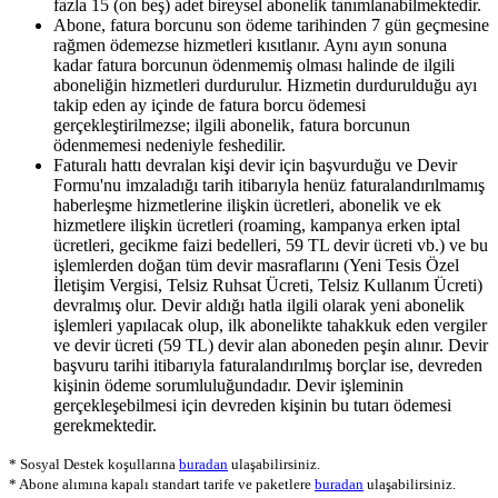
fazla 15 (on beş) adet bireysel abonelik tanımlanabilmektedir.
Abone, fatura borcunu son ödeme tarihinden 7 gün geçmesine
rağmen ödemezse hizmetleri kısıtlanır. Aynı ayın sonuna
kadar fatura borcunun ödenmemiş olması halinde de ilgili
aboneliğin hizmetleri durdurulur. Hizmetin durdurulduğu ayı
takip eden ay içinde de fatura borcu ödemesi
gerçekleştirilmezse; ilgili abonelik, fatura borcunun
ödenmemesi nedeniyle feshedilir.
Faturalı hattı devralan kişi devir için başvurduğu ve Devir
Formu'nu imzaladığı tarih itibarıyla henüz faturalandırılmamış
haberleşme hizmetlerine ilişkin ücretleri, abonelik ve ek
hizmetlere ilişkin ücretleri (roaming, kampanya erken iptal
ücretleri, gecikme faizi bedelleri, 59 TL devir ücreti vb.) ve bu
işlemlerden doğan tüm devir masraflarını (Yeni Tesis Özel
İletişim Vergisi, Telsiz Ruhsat Ücreti, Telsiz Kullanım Ücreti)
devralmış olur. Devir aldığı hatla ilgili olarak yeni abonelik
işlemleri yapılacak olup, ilk abonelikte tahakkuk eden vergiler
ve devir ücreti (59 TL) devir alan aboneden peşin alınır. Devir
başvuru tarihi itibarıyla faturalandırılmış borçlar ise, devreden
kişinin ödeme sorumluluğundadır. Devir işleminin
gerçekleşebilmesi için devreden kişinin bu tutarı ödemesi
gerekmektedir.
*
Sosyal Destek koşullarına
buradan
ulaşabilirsiniz.
*
Abone alımına kapalı standart tarife ve paketlere
buradan
ulaşabilirsiniz.