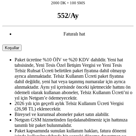
2000 DK + 100 SMS
552
/Ay
Faturalı hat
Koşullar
Paket ücretine %10 ÖİV ve %20 KDV dahildir. Yeni hat
tahsisinde, Yeni Tesis Özel İletişim Vergisi ve Yeni Tesis
Telsiz Ruhsat Ücreti belirtilen paket fiyatına dahil olmayıp
ayrıca alınmaktadır. Telsiz Kullanım Ücreti paket fiyatına
dahil değildir, yeni hat veya taşınmış numaralar için ayrıca
alınmaktadır. Aynı yıl içerisinde önceki işletmecide hattını ön
ödemeli olarak kullanan aboneler, Telsiz Kullanım Ücreti’ni o
yıl için Netgsm’e ödemeyecektir.
2026 yılı için geçerli aylık Telsiz Kullanım Ücreti Vergisi
(26,98 TL) eklenecektir.
Bireysel ve kurumsal aboneler paket satın alabilir.
Netgsm GSM hizmetinden faydalanabilmeniz için hattınıza
tanımlı bir paket bulunmalıdır.
Paket kapsamında sunulan kullanım hakları, fatura dönemi