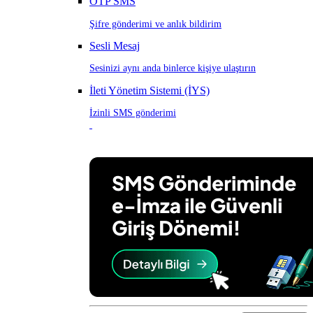
OTP SMS
Şifre gönderimi ve anlık bildirim
Sesli Mesaj
Sesinizi aynı anda binlerce kişiye ulaştırın
İleti Yönetim Sistemi (İYS)
İzinli SMS gönderimi