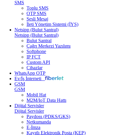
SMS
Toplu SMS
OTP SMS
Sesli Mesaj
İleti Yönetim Sistemi (İYS)
Netsipp (Bulut Santral)
Netsipp (Bulut Santral)
Bulut Santral
Çağrı Merkezi Yazılımı
Softphone
IP FCT
Custom API
Cihazlar
WhatsApp OTP
Ev/İş İnterneti
GSM
GSM
Mobil Hat
M2M/IoT Data Hattı
Dijital Servisler
Dijital Servisler
Paydoss (PDKS/GKS)
Netkumanda
E-İmza
Kayıtlı Elektronik Posta (KEP)