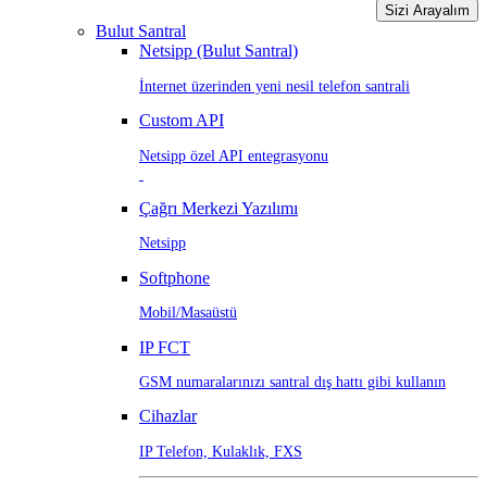
Sizi Arayalım
Bulut Santral
Netsipp (Bulut Santral)
İnternet üzerinden yeni nesil telefon santrali
Custom API
Netsipp özel API entegrasyonu
Çağrı Merkezi Yazılımı
Netsipp
Softphone
Mobil/Masaüstü
IP FCT
GSM numaralarınızı santral dış hattı gibi kullanın
Cihazlar
IP Telefon, Kulaklık, FXS