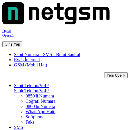
Dijital
Operatör
Giriş Yap
Sabit Numara - SMS - Bulut Santral
Ev/İş İnterneti
GSM (Mobil Hat)
Yeni Üyelik
Sabit Telefon/VoIP
Sabit Telefon/VoIP
0850'li Numara
Coğrafi Numara
0800'lü Numara
WhatsApp Hattı
Softphone
Faks
SMS