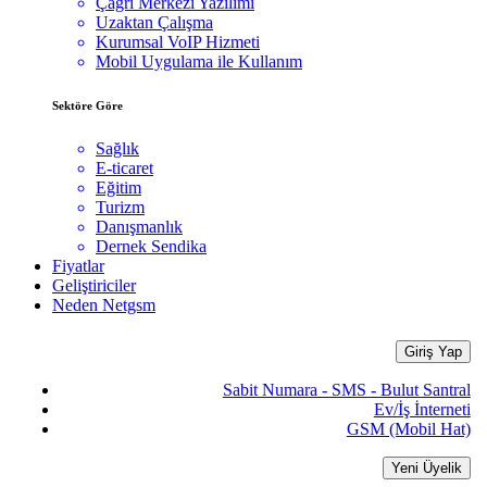
Çağrı Merkezi Yazılımı
Uzaktan Çalışma
Kurumsal VoIP Hizmeti
Mobil Uygulama ile Kullanım
Sektöre Göre
Sağlık
E-ticaret
Eğitim
Turizm
Danışmanlık
Dernek Sendika
Fiyatlar
Geliştiriciler
Neden Netgsm
Giriş Yap
Sabit Numara - SMS - Bulut Santral
Ev/İş İnterneti
GSM (Mobil Hat)
Yeni Üyelik