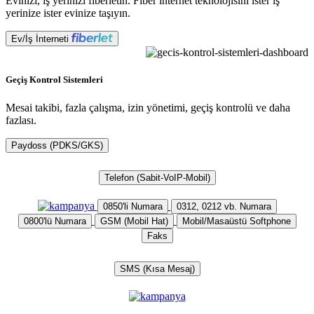
Evinizi, iş yerinizi fiberletin. Fiber internet teknolojisini ister iş
yerinize ister evinize taşıyın.
Ev/İş İnterneti
Geçiş Kontrol Sistemleri
Mesai takibi, fazla çalışma, izin yönetimi, geçiş kontrolü ve daha
fazlası.
Paydoss (PDKS/GKS)
Telefon (Sabit-VoIP-Mobil)
0850'li Numara
0312, 0212 vb. Numara
0800'lü Numara
GSM (Mobil Hat)
Mobil/Masaüstü Softphone
Faks
SMS (Kısa Mesaj)