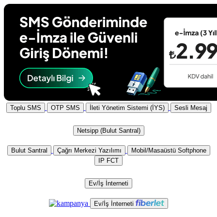
Toplu SMS
OTP SMS
İleti Yönetim Sistemi (İYS)
Sesli Mesaj
Netsipp (Bulut Santral)
Bulut Santral
Çağrı Merkezi Yazılımı
Mobil/Masaüstü Softphone
IP FCT
Ev/İş İnterneti
Ev/İş İnterneti