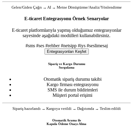
Gelen/Giden Çağrı → AI → Metne Dönüştürme/Analiz/Yönlendirme
E-ticaret Entegrasyonu Örnek Senaryolar
E-ticaret platformlarıyla yapmış olduğumuz entegrasyonlar
sayesinde aşağıdaki modülleri kullanabilirsiniz.
#sms
#ses
#rehber
#netsipp
#iys
#seslimesaj
Entegrasyonları Keşfet
Sipariş ve Kargo Durumu
Sorgulama
Otomatik sipariş durumu takibi
Kargo firması entegrasyonu
SMS ile durum bildirimleri
Müşteri portal erişimi
Sipariş hazırlandı → Kargoya verildi → Dağıtımda → Teslim edildi
Otomatik Arama ile
Kapıda Ödeme Onayı Alma