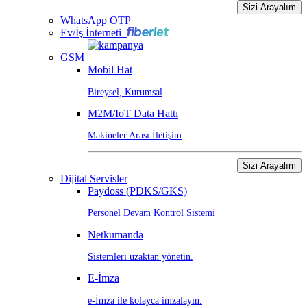
Sizi Arayalım
WhatsApp OTP
Ev/İş İnterneti
GSM
Mobil Hat
Bireysel, Kurumsal
M2M/IoT Data Hattı
Makineler Arası İletişim
Sizi Arayalım
Dijital Servisler
Paydoss (PDKS/GKS)
Personel Devam Kontrol Sistemi
Netkumanda
Sistemleri uzaktan yönetin.
E-İmza
e-İmza ile kolayca imzalayın.