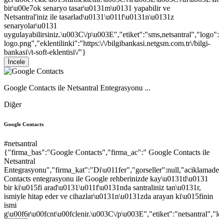
bir\u00e7ok senaryo tasar\u0131m\u0131 yapabilir ve
Netsantral'iniz ile tasarlad\u0131\u011f\u0131n\u0131z
senaryolar\u0131
uygulayabilirsiniz.\u003C\/p\u003E","etiket":"sms,netsantral","logo"
logo.png","eklentilinki":"https:\/\/bilgibankasi.netgsm.com.tr\/bilgi-
bankasi\/t-soft-eklentisi\/"}
İncele
Google Contacts ile Netsantral Entegrasyonu ...
Diğer
Google Contacts
#netsantral
{"firma_bas":"Google Contacts","firma_ac":" Google Contacts ile
Netsantral
Entegrasyonu","firma_kat":"Di\u011fer","gorseller":null,"aciklam
Contacts entegrasyonu ile Google rehberinizde kay\u0131tl\u0131
bir ki\u015fi arad\u0131\u011f\u0131nda santraliniz tan\u0131r,
ismiyle hitap eder ve cihazlar\u0131n\u0131zda arayan ki\u015finin
ismi
g\u00f6r\u00fcnt\u00fclenir.\u003C\/p\u003E","etiket":"netsantral",