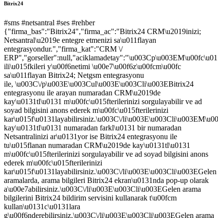
Bitrix24
#sms
#netsantral
#ses
#rehber
{"firma_bas":"Bitrix24","firma_ac":"Bitrix24 CRM\u2019inizi;
Netsantral\u2019e entegre etmenizi sa\u011flayan
entegrasyondur.","firma_kat":"CRM \/
ERP","gorseller":null,"aciklamadetay":"\u003Cp\u003EM\u00fc\u015
ili\u015fkileri y\u00f6netimi \u00e7\u00f6z\u00fcm\u00fc
sa\u011flayan Bitrix24; Netgsm entegrasyonu
ile, \u003C\/p\u003E\u003Cul\u003E\u003Cli\u003EBitrix24
entegrasyonu ile arayan numaradan CRM\u2019de
kay\u0131tl\u0131 m\u00fc\u015fterilerinizi sorgulayabilir ve ad
soyad bilgisini anons ederek m\u00fc\u015fterilerinizi
kar\u015f\u0131layabilirsiniz.\u003C\/li\u003E\u003Cli\u003EM\u00f
kay\u0131tl\u0131 numaradan farkl\u0131 bir numaradan
Netsantralinizi ar\u0131yor ise Bitrix24 entegrasyonu ile
tu\u015flanan numaradan CRM\u2019de kay\u0131tl\u0131
m\u00fc\u015fterilerinizi sorgulayabilir ve ad soyad bilgisini anons
ederek m\u00fc\u015fterilerinizi
kar\u015f\u0131layabilirsiniz.\u003C\/li\u003E\u003Cli\u003EGelen
aramalarda, arama bilgileri Bitrix24 ekran\u0131nda pop-up olarak
a\u00e7abilirsiniz.\u003C\/li\u003E\u003Cli\u003EGelen arama
bilgilerini Bitrix24 bildirim servisini kullanarak t\u00fcm
kullan\u0131c\u0131lara
g\u00f6nderebilirsiniz.\u003C\/li\u003E\u003Cli\u003EGelen arama