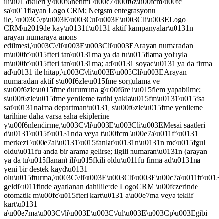
ili\u015fkileri y\u00f6netimi \u00e7\u00f6z\u00fcm\u00fc
sa\u011flayan Logo CRM; Netgsm entegrasyonu
ile, \u003C\/p\u003E\u003Cul\u003E\u003Cli\u003ELogo
CRM\u2019de kay\u0131tl\u0131 aktif kampanyalar\u0131n
arayan numaraya anons
edilmesi,\u003C\/li\u003E\u003Cli\u003EArayan numaradan
m\u00fc\u015fteri tan\u0131ma ya da tu\u015flama yoluyla
m\u00fc\u015fteri tan\u0131ma; ad\u0131 soyad\u0131 ya da firma
ad\u0131 ile hitap,\u003C\/li\u003E\u003Cli\u003EArayan
numaradan aktif s\u00f6zle\u015fme sorgulama ve
s\u00f6zle\u015fme durumuna g\u00f6re i\u015flem yapabilme;
s\u00f6zle\u015fme yenileme tarihi yakla\u015fm\u0131\u015fsa
sat\u0131nalma departman\u0131, s\u00f6zle\u015fme yenileme
tarihine daha varsa saha ekiplerine
y\u00f6nlendirme,\u003C\/li\u003E\u003Cli\u003EMesai saatleri
d\u0131\u015f\u0131nda veya t\u00fcm \u00e7a\u011fr\u0131
merkezi \u00e7al\u0131\u015fanlar\u0131n\u0131n me\u015fgul
oldu\u011fu anda bir arama gelirse; ilgili numaran\u0131n (arayan
ya da tu\u015flanan) ili\u015fkili oldu\u011fu firma ad\u0131na
yeni bir destek kayd\u0131
olu\u015fturma,\u003C\/li\u003E\u003Cli\u003E\u00c7a\u011fr\u01
geldi\u011finde ayarlanan dahililerde LogoCRM \u00fczerinde
otomatik m\u00fc\u015fteri kart\u0131 a\u00e7ma veya teklif
kart\u0131
a\u00e7ma\u003C\/li\u003E\u003C\/ul\u003E\u003Cp\u003Egibi