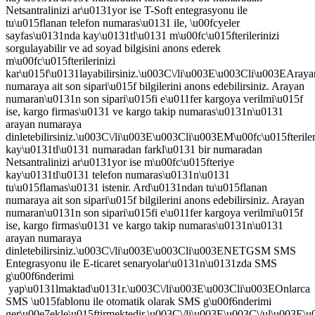
Netsantralinizi ar\u0131yor ise T-Soft entegrasyonu ile
tu\u015flanan telefon numaras\u0131 ile, \u00fcyeler
sayfas\u0131nda kay\u0131tl\u0131 m\u00fc\u015fterilerinizi
sorgulayabilir ve ad soyad bilgisini anons ederek
m\u00fc\u015fterilerinizi
kar\u015f\u0131layabilirsiniz.\u003C\/li\u003E\u003Cli\u003EAraya
numaraya ait son sipari\u015f bilgilerini anons edebilirsiniz. Arayan
numaran\u0131n son sipari\u015fi e\u011fer kargoya verilmi\u015f
ise, kargo firmas\u0131 ve kargo takip numaras\u0131n\u0131
arayan numaraya
dinletebilirsiniz.\u003C\/li\u003E\u003Cli\u003EM\u00fc\u015fteriler
kay\u0131tl\u0131 numaradan farkl\u0131 bir numaradan
Netsantralinizi ar\u0131yor ise m\u00fc\u015fteriye
kay\u0131tl\u0131 telefon numaras\u0131n\u0131
tu\u015flamas\u0131 istenir. Ard\u0131ndan tu\u015flanan
numaraya ait son sipari\u015f bilgilerini anons edebilirsiniz. Arayan
numaran\u0131n son sipari\u015fi e\u011fer kargoya verilmi\u015f
ise, kargo firmas\u0131 ve kargo takip numaras\u0131n\u0131
arayan numaraya
dinletebilirsiniz.\u003C\/li\u003E\u003Cli\u003ENETGSM SMS
Entegrasyonu ile E-ticaret senaryolar\u0131n\u0131zda SMS
g\u00f6nderimi
yap\u0131lmaktad\u0131r.\u003C\/li\u003E\u003Cli\u003EOnlarca
SMS \u015fablonu ile otomatik olarak SMS g\u00f6nderimi
ger\u00e7ekle\u015ftirmektedir.\u003C\/li\u003E\u003C\/ul\u003