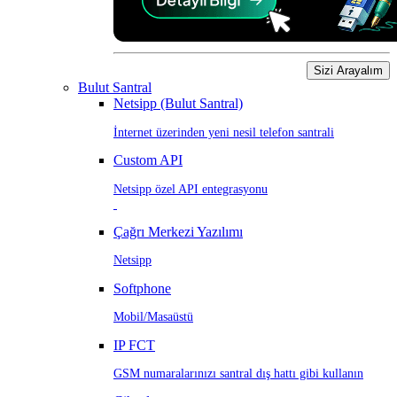
Sizi Arayalım
Bulut Santral
Netsipp (Bulut Santral)
İnternet üzerinden yeni nesil telefon santrali
Custom API
Netsipp özel API entegrasyonu
Çağrı Merkezi Yazılımı
Netsipp
Softphone
Mobil/Masaüstü
IP FCT
GSM numaralarınızı santral dış hattı gibi kullanın