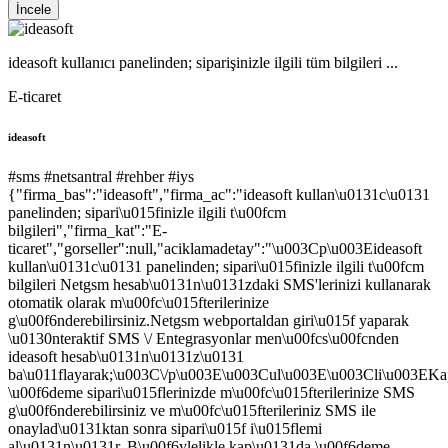
İncele
ideasoft kullanıcı panelinden; siparişinizle ilgili tüm bilgileri ...
E-ticaret
ideasoft
#sms
#netsantral
#rehber
#iys
{"firma_bas":"ideasoft","firma_ac":"ideasoft kullan\u0131c\u0131
panelinden; sipari\u015finizle ilgili t\u00fcm
bilgileri","firma_kat":"E-
ticaret","gorseller":null,"aciklamadetay":"\u003Cp\u003Eideasoft
kullan\u0131c\u0131 panelinden; sipari\u015finizle ilgili t\u00fcm
bilgileri Netgsm hesab\u0131n\u0131zdaki SMS'lerinizi kullanarak
otomatik olarak m\u00fc\u015fterilerinize
g\u00f6nderebilirsiniz.Netgsm webportaldan giri\u015f yaparak
\u0130nteraktif SMS \/ Entegrasyonlar men\u00fcs\u00fcnden
ideasoft hesab\u0131n\u0131z\u0131
ba\u011flayarak;\u003C\/p\u003E\u003Cul\u003E\u003Cli\u003EK
\u00f6deme sipari\u015flerinizde m\u00fc\u015fterilerinize SMS
g\u00f6nderebilirsiniz ve m\u00fc\u015fterileriniz SMS ile
onaylad\u0131ktan sonra sipari\u015f i\u015flemi
al\u0131n\u0131r. B\u00f6ylelikle kap\u0131da \u00f6deme