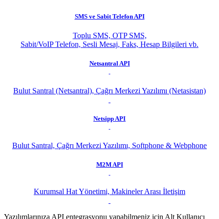
SMS ve Sabit Telefon API
Toplu SMS, OTP SMS,
Sabit/VoIP Telefon, Sesli Mesaj, Faks, Hesap Bilgileri vb.
Netsantral API
Bulut Santral (Netsantral), Çağrı Merkezi Yazılımı (Netasistan)
Netsipp API
Bulut Santral, Çağrı Merkezi Yazılımı, Softphone & Webphone
M2M API
Kurumsal Hat Yönetimi, Makineler Arası İletişim
Yazılımlarınıza API entegrasyonu yapabilmeniz için Alt Kullanıcı