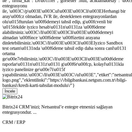
ile","firma_kat":"Di\u011fer","gorseller":null,"aciklamadetay":"\u0
entegrasyonu
ile, \u003C\/p\u003E\u003Cul\u003E\u003Cli\u003EHerhangi bir
aray\u00fcz olmadan, IVR ile, desteklenen entegrasyonlardan
olu\u015fturulan \u00f6demeyi tahsil edip, g\u00fcvenli bir
\u015fekilde iyzico hesab\u0131n\u0131za \u00f6deme
alabilirsiniz.\u003C\/li\u003E\u003Cli\u003E\u00d6demeyi
almadan \u00f6nce \u00f6deme \u00f6zetini arayana
dinletebilirsiniz.\u003C\/li\u003E\u003Cli\u003EIyzico Sandbox
test ortam\u0131nda \u00f6deme tahsil edip daha sonra canl\u0131
ortama
ge\u00e7ebilirsiniz.\u003C\/li\u003E\u003Cli\u003E\u00d6deme
raporlar\u0131n\u0131z\u0131 g\u00f6r\u00fcp, kolayl\u0131kla
iyzico panelinize ge\u00e7i\u015f
yapabilirsiniz.\u003C\/li\u003E\u003C\/ul\u003E","etiket":"netsantral
logo.png","eklentilinki":"https:\/\/bilgibankasi.netgsm.com.tr\/bilgi-
bankasi\/kredi-karti-tahsilat-modulu\/"}
İncele
Bitrix24 CRM’inizi; Netsantral’e entegre etmenizi sağlayan
entegrasyondur. ...
CRM / ERP