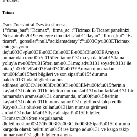
E-ticaret
Ticimax
#sms
#netsantral
#ses
#seslimesaj
{"firma_bas":"Ticimax","firma_ac":"Ticimax E-Ticaret panelinizi;
Netsantral\u2019e entegre etmenizi sa\u011flayan","firma_kat":"E-
ticaret","gorseller":null,"aciklamadetay":"\u003Cp\u003ETicimax
entegrasyonu
ile;\u003C\/p\u003E\u003Cul\u003E\u003Cli\u003EArayan
numaradan m\u00fc\u015fteri tan\u0131ma ya da tu\u015flama
yoluyla m\u00fc\u015fteri tan\u0131ma; ad\u0131 soyad\u0131 ile
hitap,\u003C\/li\u003E\u003Cli\u003EArayan numaradan
m\u00fc\u015fteri bilgileri ve son sipari\u015f durumu
hakk\u0131nda bilgilerin anons
edilmesi,\u003C\/li\u003E\u003Cli\u003EM\u00fc\u015fterinin
kay\u0131t oldu\u011fu telefon numaras\u0131ndan farkl\u0131 bir
numaradan aramas\u0131 durumunda, m\u00fc\u015fterinin
kay\u0131t oldu\u011fu numaran\u0131n girilmesi talep edilir.
Kay\u0131t olurken kullan\u0131lan numara girilmesi
ard\u0131ndan ki\u015fiye ait sipari\u015f bilgileri
Ticimax\u2019ten sorgulanarak
dinletilmesi,\u003C\/li\u003E\u003Cli\u003ESipari\u015f durumu
kargoda olarak belirtilmi\u015f ise kargo ad\u0131 ve kargo takip
numaras\u0131 gibi bilgilerin anons