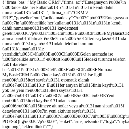
{"firma_bas":"My Basic CRM","firma_ac":"Entegrasyon i\u00e7in
\u00f6ncelikle her kullan\u0131c\u0131n\u0131n kendi dahili
numaras\u0131n\u0131 ","firma_kat":"CRM \/
ERP","gorseller":null,"aciklamadetay":"\u003Cp\u003EEntegrasyon
i\u00e7in \u00f6ncelikle her kullan\u0131c\u0131n\u0131n kendi
dahili numaras\u0131n\u0131 kaydetmesi
gerekir.\u003C\/p\u003E\u003Cul\u003E\u003Cli\u003EMyBasicC
arama ba\u015flatmak i\u00e7in m\u00fc\u015fteri sayfas\u0131nda
numaran\u0131n yan\u0131ndaki telefon ikonunu
t\u0131klaman\u0131z
yeterlidir.\u003C\/li\u003E\u003Cli\u003EGelen aramada ise
\u00f6ncelikle sa\u011f \u00fcst k\u00f6\u015fedeki turuncu telefon
i\u015faretine
bas\u0131l\u0131r.\u003C\/li\u003E\u003Cli\u003ENumara
MyBasicCRM i\u00e7inde kay\u0131tl\u0131 ise ilgili
m\u00fc\u015fteri sayfas\u0131 otomatik olarak
a\u00e7\u0131l\u0131r. E\u011fer arayan ki\u015finin kayd\u0131
yok ise yeni m\u00fc\u015fteri sayfas\u0131
a\u00e7\u0131l\u0131r.\u003C\/li\u003E\u003Cli\u003EYeni
m\u00fc\u015fteri kayd\u0131ndan sonra
g\u00f6r\u00fc\u015fmeye ait notlar veya al\u0131nan sipari\u015f
detaylar\u0131 i\u00e7in yeni aktivite sayfas\u0131
a\u00e7\u0131l\u0131r.\u003C\/li\u003E\u003C\/ul\u003E\u003Cp\u00
PDFS6Qhg\u003C\/p\u003E","etiket":"sms,netsantral","logo":"myba
logo.png","eklentilinki":""}