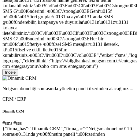
mesajlar\u0131 \u015fablon haline getirerek tekrar tekrar
kullanabilirsiniz.\u003C\/li\u003E\u003Cli\u003E\u003Cstrong\u00
SMS G\u00f6nderimi: \u003C\/strong\u003EGeni\u015f
m\u00fc\u015fteri gruplar\u0131na ayn\u0131 anda SMS
g\u00f6nderebilir, kampanya ve duyurular\u0131n\u0131z\u0131
kolayca
iletebilirsiniz.\u003C\/li\u003E\u003Cli\u003E\u003Cstrong\u003EBi
SMS G\u00f6nderimi: \u003C\/strong\u003EHer bir
m\u00fc\u015fteriye \u00f6zel SMS mesajlar\u0131 ileterek,
ki\u015fisel ve etkili ileti\u015fim
kurabilirsiniz.\u003C\/li\u003E\u003C\/ol\u003E","etiket":"sms","l
logo.png","eklentilinki":"https:\/\/bilgibankasi.netgsm.com.tr\/entegra
crm-entegrasyonu\/zoho-crm-sms-entegrasyonu"}
İncele
Netgsm aboneliği sonrasında yönetim paneli üzerinden alacağınız ...
CRM / ERP
Dinamik CRM
#sms
#ses
{"firma_bas":"Dinamik CRM","firma_ac":"Netgsm aboneli\u011fi
sonras\u0131nda y\u00f6netim paneli \u00fczerinden