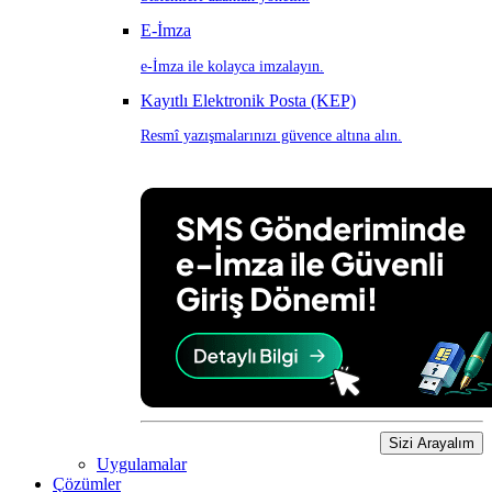
E-İmza
e-İmza ile kolayca imzalayın.
Kayıtlı Elektronik Posta (KEP)
Resmî yazışmalarınızı güvence altına alın.
Sizi Arayalım
Uygulamalar
Çözümler