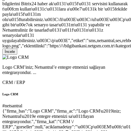
bilgilerini Bitrix24 haber ak\u0131\u015f\u0131 servisini kullanarak
t\u00fcm kullan\u0131c\u0131lara a\u00e7\u0131k bir \u015fekilde
payla\u015f\u0131m
olu\u015fturabilirsiniz.\u003C\/li\u003E\u003C\/ul\u003E\u003Cp\
gibi bir\u00e7ok senaryo tasar\u0131m\u0131 yapabilir ve
Netsantraliniz ile tasarlad\u0131\u011f\u0131n\u0131z
senaryolar\u0131
uygulayabilirsiniz.\u003C\/p\u003E","etiket":"sms,netsantral,ses,rehbe
logo.png","eklentilinki":"https:\/\/bilgibankasi.netgsm.com.tr\/kategori
İncele
Logo CRM’iniz; Netsantral’e entegre etmenizi sağlayan
entegrasyondur. ...
CRM / ERP
Logo CRM
#netsantral
{"firma_bas":"Logo CRM","firma_ac":"Logo CRM\u2019iniz;
Netsantral\u2019e entegre etmenizi sa\u011flayan
entegrasyondur.","firma_kat":"CRM \/
ERP","gorseller":null,"aciklamadetay":"\u003Cp\u003EM\u00fc\u015