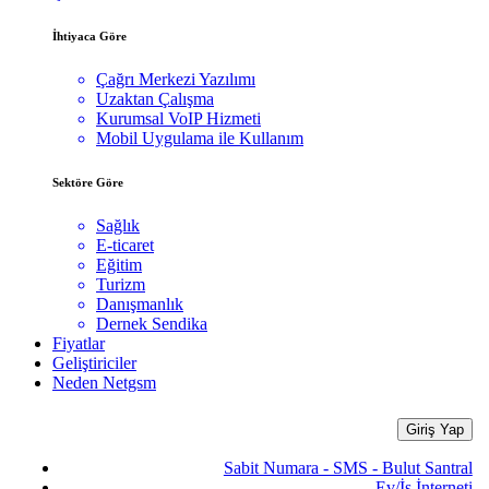
İhtiyaca Göre
Çağrı Merkezi Yazılımı
Uzaktan Çalışma
Kurumsal VoIP Hizmeti
Mobil Uygulama ile Kullanım
Sektöre Göre
Sağlık
E-ticaret
Eğitim
Turizm
Danışmanlık
Dernek Sendika
Fiyatlar
Geliştiriciler
Neden Netgsm
Giriş Yap
Sabit Numara - SMS - Bulut Santral
Ev/İş İnterneti