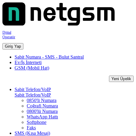
Dijital
Operatör
Giriş Yap
Sabit Numara - SMS - Bulut Santral
Ev/İş İnterneti
GSM (Mobil Hat)
Yeni Üyelik
Sabit Telefon/VoIP
Sabit Telefon/VoIP
0850'li Numara
Coğrafi Numara
0800'lü Numara
WhatsApp Hattı
Softphone
Faks
SMS (Kısa Mesaj)