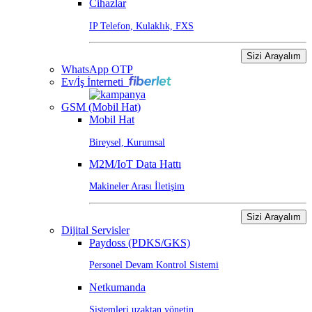
Cihazlar
IP Telefon, Kulaklık, FXS
Sizi Arayalım
WhatsApp OTP
Ev/İş İnterneti
GSM (Mobil Hat)
Mobil Hat
Bireysel, Kurumsal
M2M/IoT Data Hattı
Makineler Arası İletişim
Sizi Arayalım
Dijital Servisler
Paydoss (PDKS/GKS)
Personel Devam Kontrol Sistemi
Netkumanda
Sistemleri uzaktan yönetin.