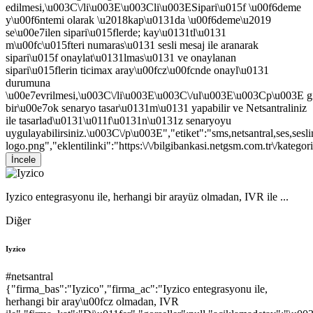
edilmesi,\u003C\/li\u003E\u003Cli\u003ESipari\u015f \u00f6deme
y\u00f6ntemi olarak \u2018kap\u0131da \u00f6deme\u2019
se\u00e7ilen sipari\u015flerde; kay\u0131tl\u0131
m\u00fc\u015fteri numaras\u0131 sesli mesaj ile aranarak
sipari\u015f onaylat\u0131lmas\u0131 ve onaylanan
sipari\u015flerin ticimax aray\u00fcz\u00fcnde onayl\u0131
durumuna
\u00e7evrilmesi,\u003C\/li\u003E\u003C\/ul\u003E\u003Cp\u003E g
bir\u00e7ok senaryo tasar\u0131m\u0131 yapabilir ve Netsantraliniz
ile tasarlad\u0131\u011f\u0131n\u0131z senaryoyu
uygulayabilirsiniz.\u003C\/p\u003E","etiket":"sms,netsantral,ses,sesl
logo.png","eklentilinki":"https:\/\/bilgibankasi.netgsm.com.tr\/kategori
İncele
Iyzico entegrasyonu ile, herhangi bir arayüz olmadan, IVR ile ...
Diğer
Iyzico
#netsantral
{"firma_bas":"Iyzico","firma_ac":"Iyzico entegrasyonu ile,
herhangi bir aray\u00fcz olmadan, IVR