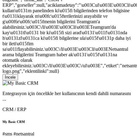
ERP","gorseller":null,"aciklamadetay":"\u003Cul\u003E\u003Cli\
kullan\u0131m panelinden ki\u015fi bilgilerinden telefon bilgisine
t\u0131klayarak m\u00fc\u015fterilerinizi arayabilir ve
g\u00f6r\u00fc\u015fmenin bilgilerini Teamgram'a
alabilirsiniz.\u003C\/li\u003E\u003Cli\u003ETeamgram'da
kay\u0131tl\u0131 bir ki\u015fi sizi arad\u0131\u011f\u0131nda
h\u0131zl\u0131ca ki\u015fi bilgilerine ula\u015f\u0131p daha iyi
bir ileti\u015fim
sa\u011flayabilirsiniz.\u003C\/li\u003E\u003Cli\u003ENetsantral
arama bilgilerini Teamgram haber ak\u0131\u015f\u0131na
otomatik olarak
ekleyebilirsiniz.\u003C\/li\u003E\u003C\/ul\u003E","etiket":"netsant
logo.png","eklentilinki":null}
İncele
Entegrasyon için öncelikle her kullanıcının kendi dahili numarasını
...
CRM / ERP
My Basic CRM
#sms
#netsantral