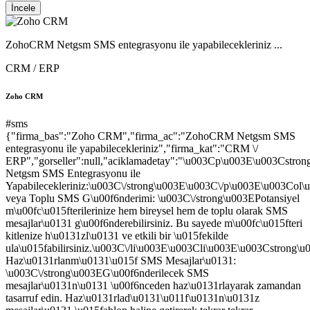
İncele
ZohoCRM Netgsm SMS entegrasyonu ile yapabilecekleriniz ...
CRM / ERP
Zoho CRM
#sms
{"firma_bas":"Zoho CRM","firma_ac":"ZohoCRM Netgsm SMS
entegrasyonu ile yapabilecekleriniz","firma_kat":"CRM \/
ERP","gorseller":null,"aciklamadetay":"\u003Cp\u003E\u003Cst
Netgsm SMS Entegrasyonu ile
Yapabilecekleriniz:\u003C\/strong\u003E\u003C\/p\u003E\u003Col
veya Toplu SMS G\u00f6nderimi: \u003C\/strong\u003EPotansiyel
m\u00fc\u015fterilerinize hem bireysel hem de toplu olarak SMS
mesajlar\u0131 g\u00f6nderebilirsiniz. Bu sayede m\u00fc\u015fteri
kitlenize h\u0131zl\u0131 ve etkili bir \u015fekilde
ula\u015fabilirsiniz.\u003C\/li\u003E\u003Cli\u003E\u003Cstrong\
Haz\u0131rlanm\u0131\u015f SMS Mesajlar\u0131:
\u003C\/strong\u003EG\u00f6nderilecek SMS
mesajlar\u0131n\u0131 \u00f6nceden haz\u0131rlayarak zamandan
tasarruf edin. Haz\u0131rlad\u0131\u011f\u0131n\u0131z