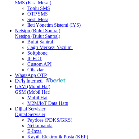
SMS (Kısa Mesaj)
Toplu SMS
OTP SMS
Sesli Mesaj
İleti Yönetim Sistemi (İYS)
Netsipp (Bulut Santral)
Netsipp (Bulut Santral)
Bulut Santral
Çağrı Merkezi Yazılımı
Softphone
IP FCT
Custom API
Cihazlar
WhatsApp OTP
Ev/İş İnterneti
GSM (Mobil Hat)
GSM (Mobil Hat)
Mobil Hat
M2M/IoT Data Hattı
Dijital Servisler
Dijital Servisler
Paydoss (PDKS/GKS)
Netkumanda
E-İmza
Kayıtlı Elektronik Posta (KEP)