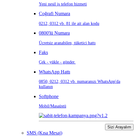
Yeni nesil iş telefon hizmeti
Coğrafi Numara
0212, 0312 vb. 81 ile ait alan kodu
0800'lü Numara
Ücretsiz aranabilen, tüketici hattı
Faks
Çek - yükle - gönder.
WhatsApp Hattı
0850, 0212, 0312 vb. numaranızı WhatsApp'da
kullanın
Softphone
Mobil/Masaüstü
Sizi Arayalım
SMS (Kısa Mesaj)