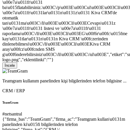
\u00e7a\u011fr\u0131
ba\u015flatabilirsiniz.\u003C\/p\u003E\u003Cul\u003E\u003Cli\u0
\u00e7a\u011fr\u0131lar\u0131n\u0131z\u0131 Kiva CRM'de
otomatik
tan\u0131ma\u003C\/li\u003E\u003Cli\u003ECevaps\u0131z
\u00e7a\u011fr\u0131 listesi ve \u00e7a\u011fr\u0131
raporlama\u003C\/li\u003E\u003Cli\u003EG\u00f6r\u00fc\u015fme
kay\u0131tlar\u0131n\u0131n Kiva CRM \u00fczerinden
dinlenebilmesi\u003C\/li\u003E\u003Cli\u003EKiva CRM
aray\u00fcz\u00fcnden SMS
g\u00f6nderebilirsiniz\u003C\/li\u003E\u003C\/ul\u003E","etiket":"s
logo.png","eklentilinki":""}
İncele
Teamgram kullanım panelinden kişi bilgilerinden telefon bilgisine ...
CRM / ERP
TeamGram
#netsantral
{"firma_bas":"TeamGram","firma_ac":"Teamgram kullan\u0131m
panelinden ki\u015fi bilgilerinden telefon
bilgisine","firma_kat":"CRM \/