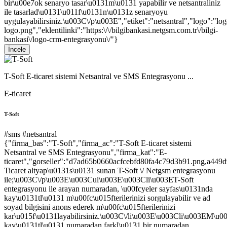
bir\u00e7ok senaryo tasar\u0131m\u0131 yapabilir ve netsantraliniz
ile tasarlad\u0131\u011f\u0131n\u0131z senaryoyu
uygulayabilirsiniz.\u003C\/p\u003E","etiket":"netsantral","logo":"lo
logo.png","eklentilinki":"https:\/\/bilgibankasi.netgsm.com.tr\/bilgi-
bankasi\/logo-crm-entegrasyonu\/"}
İncele
T-Soft E-ticaret sistemi Netsantral ve SMS Entegrasyonu ...
E-ticaret
T-Soft
#sms
#netsantral
{"firma_bas":"T-Soft","firma_ac":"T-Soft E-ticaret sistemi
Netsantral ve SMS Entegrasyonu","firma_kat":"E-
ticaret","gorseller":"d7ad65b0660acfcebfd80fa4c79d3b91.png,a
Ticaret altyap\u0131s\u0131 sunan T-Soft \/ Netgsm entegrasyonu
ile;\u003C\/p\u003E\u003Cul\u003E\u003Cli\u003ET-Soft
entegrasyonu ile arayan numaradan, \u00fcyeler sayfas\u0131nda
kay\u0131tl\u0131 m\u00fc\u015fterilerinizi sorgulayabilir ve ad
soyad bilgisini anons ederek m\u00fc\u015fterilerinizi
kar\u015f\u0131layabilirsiniz.\u003C\/li\u003E\u003Cli\u003EM\u00f
kay\u0131tl\u0131 numaradan farkl\u0131 bir numaradan