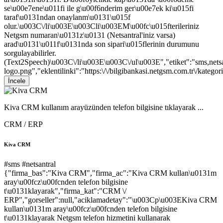
se\u00e7ene\u011fi ile g\u00f6nderim ger\u00e7ek ki\u015fi
taraf\u0131ndan onaylanm\u0131\u015f
olur.\u003C\/li\u003E\u003Cli\u003EM\u00fc\u015fterileriniz
Netgsm numaran\u0131z\u0131 (Netsantral'iniz varsa)
arad\u0131\u011f\u0131nda son sipari\u015flerinin durumunu
sorgulayabilirler.
(Text2Speech)\u003C\/li\u003E\u003C\/ul\u003E","etiket":"sms,netsa
logo.png","eklentilinki":"https:\/\/bilgibankasi.netgsm.com.tr\/kategori
İncele
Kiva CRM kullanım arayüzünden telefon bilgisine tıklayarak ...
CRM / ERP
Kiva CRM
#sms
#netsantral
{"firma_bas":"Kiva CRM","firma_ac":"Kiva CRM kullan\u0131m
aray\u00fcz\u00fcnden telefon bilgisine
t\u0131klayarak","firma_kat":"CRM \/
ERP","gorseller":null,"aciklamadetay":"\u003Cp\u003EKiva CRM
kullan\u0131m aray\u00fcz\u00fcnden telefon bilgisine
t\u0131klayarak Netgsm telefon hizmetini kullanarak