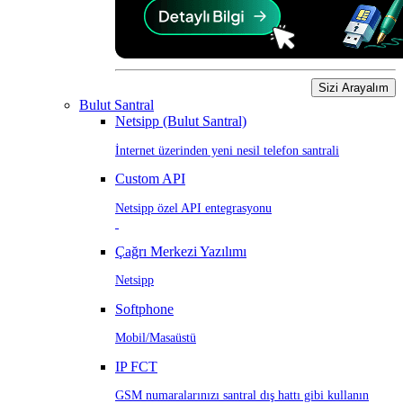
Sizi Arayalım
Bulut Santral
Netsipp (Bulut Santral)
İnternet üzerinden yeni nesil telefon santrali
Custom API
Netsipp özel API entegrasyonu
Çağrı Merkezi Yazılımı
Netsipp
Softphone
Mobil/Masaüstü
IP FCT
GSM numaralarınızı santral dış hattı gibi kullanın