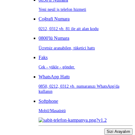
Yeni nesil iş telefon hizmeti
Coğrafi Numara
0212, 0312 vb. 81 ile ait alan kodu
0800'lü Numara
Ücretsiz aranabilen, tüketici hattı
Faks
Çek - yükle - gönder.
WhatsApp Hattı
0850, 0212, 0312 vb. numaranızı WhatsApp'da
kullanın
Softphone
Mobil/Masaüstü
Sizi Arayalım