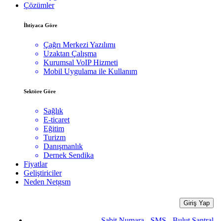
Çözümler
İhtiyaca Göre
Çağrı Merkezi Yazılımı
Uzaktan Çalışma
Kurumsal VoIP Hizmeti
Mobil Uygulama ile Kullanım
Sektöre Göre
Sağlık
E-ticaret
Eğitim
Turizm
Danışmanlık
Dernek Sendika
Fiyatlar
Geliştiriciler
Neden Netgsm
Giriş Yap
Sabit Numara - SMS - Bulut Santral