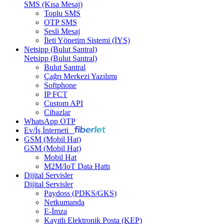
SMS (Kısa Mesaj)
Toplu SMS
OTP SMS
Sesli Mesaj
İleti Yönetim Sistemi (İYS)
Netsipp (Bulut Santral)
Netsipp (Bulut Santral)
Bulut Santral
Çağrı Merkezi Yazılımı
Softphone
IP FCT
Custom API
Cihazlar
WhatsApp OTP
Ev/İş İnterneti
GSM (Mobil Hat)
GSM (Mobil Hat)
Mobil Hat
M2M/IoT Data Hattı
Dijital Servisler
Dijital Servisler
Paydoss (PDKS/GKS)
Netkumanda
E-İmza
Kayıtlı Elektronik Posta (KEP)