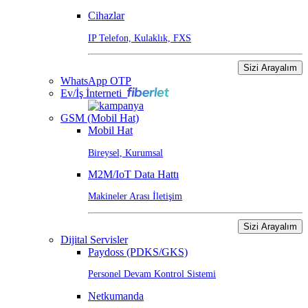
Cihazlar
IP Telefon, Kulaklık, FXS
Sizi Arayalım
WhatsApp OTP
Ev/İş İnterneti
GSM (Mobil Hat)
Mobil Hat
Bireysel, Kurumsal
M2M/IoT Data Hattı
Makineler Arası İletişim
Sizi Arayalım
Dijital Servisler
Paydoss (PDKS/GKS)
Personel Devam Kontrol Sistemi
Netkumanda