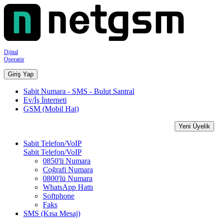
Dijital
Operatör
Giriş Yap
Sabit Numara - SMS - Bulut Santral
Ev/İş İnterneti
GSM (Mobil Hat)
Yeni Üyelik
Sabit Telefon/VoIP
Sabit Telefon/VoIP
0850'li Numara
Coğrafi Numara
0800'lü Numara
WhatsApp Hattı
Softphone
Faks
SMS (Kısa Mesaj)