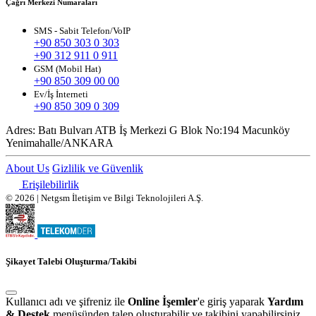
Çağrı Merkezi Numaraları
SMS - Sabit Telefon/VoIP
+90 850 303 0 303
+90 312 911 0 911
GSM (Mobil Hat)
+90 850 309 00 00
Ev/İş İnterneti
+90 850 309 0 309
Adres:
Batı Bulvarı ATB İş Merkezi G Blok No:194 Macunköy
Yenimahalle/ANKARA
About Us
Gizlilik ve Güvenlik
Erişilebilirlik
© 2026 | Netgsm İletişim ve Bilgi Teknolojileri A.Ş.
Şikayet Talebi Oluşturma/Takibi
Kullanıcı adı ve şifreniz ile
Online İşemler
'e giriş yaparak
Yardım
& Destek
menüsünden talep oluşturabilir ve takibini yapabilirsiniz.