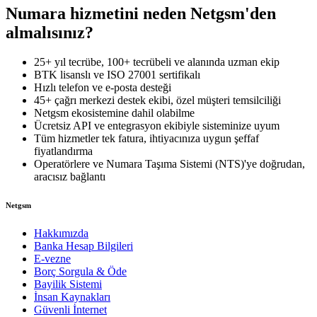
Numara hizmetini neden Netgsm'den
almalısınız?
25+ yıl tecrübe, 100+ tecrübeli ve alanında uzman ekip
BTK lisanslı ve ISO 27001 sertifikalı
Hızlı telefon ve e-posta desteği
45+ çağrı merkezi destek ekibi, özel müşteri temsilciliği
Netgsm ekosistemine dahil olabilme
Ücretsiz API ve entegrasyon ekibiyle sisteminize uyum
Tüm hizmetler tek fatura, ihtiyacınıza uygun şeffaf
fiyatlandırma
Operatörlere ve Numara Taşıma Sistemi (NTS)'ye doğrudan,
aracısız bağlantı
Netgsm
Hakkımızda
Banka Hesap Bilgileri
E-vezne
Borç Sorgula & Öde
Bayilik Sistemi
İnsan Kaynakları
Güvenli İnternet