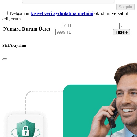
Sorgula
Netgsm'in
kişisel veri aydınlatma metnini
okudum ve kabul
ediyorum.
-
Numara
Durum
Ücret
Filtrele
Sizi Arayalım