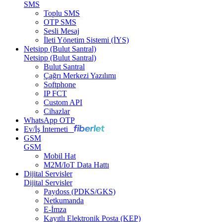
SMS
Toplu SMS
OTP SMS
Sesli Mesaj
İleti Yönetim Sistemi (İYS)
Netsipp (Bulut Santral)
Netsipp (Bulut Santral)
Bulut Santral
Çağrı Merkezi Yazılımı
Softphone
IP FCT
Custom API
Cihazlar
WhatsApp OTP
Ev/İş İnterneti
GSM
GSM
Mobil Hat
M2M/IoT Data Hattı
Dijital Servisler
Dijital Servisler
Paydoss (PDKS/GKS)
Netkumanda
E-İmza
Kayıtlı Elektronik Posta (KEP)