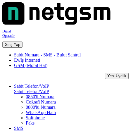
Dijital
Operatör
Giriş Yap
Sabit Numara - SMS - Bulut Santral
Ev/İş İnterneti
GSM (Mobil Hat)
Yeni Üyelik
Sabit Telefon/VoIP
Sabit Telefon/VoIP
0850'li Numara
Coğrafi Numara
0800'lü Numara
WhatsApp Hattı
Softphone
Faks
SMS