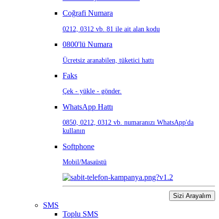
Coğrafi Numara
0212, 0312 vb. 81 ile ait alan kodu
0800'lü Numara
Ücretsiz aranabilen, tüketici hattı
Faks
Çek - yükle - gönder.
WhatsApp Hattı
0850, 0212, 0312 vb. numaranızı WhatsApp'da
kullanın
Softphone
Mobil/Masaüstü
Sizi Arayalım
SMS
Toplu SMS