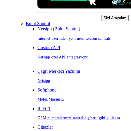
Sizi Arayalım
Bulut Santral
Netsipp (Bulut Santral)
İnternet üzerinden yeni nesil telefon santrali
Custom API
Netsipp özel API entegrasyonu
Çağrı Merkezi Yazılımı
Netsipp
Softphone
Mobil/Masaüstü
IP FCT
GSM numaralarınızı santral dış hattı gibi kullanın
Cihazlar