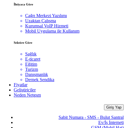
İhtiyaca Göre
Çağrı Merkezi Yazılımı
Uzaktan Çalışma
Kurumsal VoIP Hizmeti
Mobil Uygulama ile Kullanım
Sektöre Göre
Sağlık
E-ticaret
Eğitim
Turizm
Danışmanlık
Dernek Sendika
Fiyatlar
Geliştiriciler
Neden Netgsm
Giriş Yap
Sabit Numara - SMS - Bulut Santral
Ev/İş İnterneti
GSM (Mobil Hat)