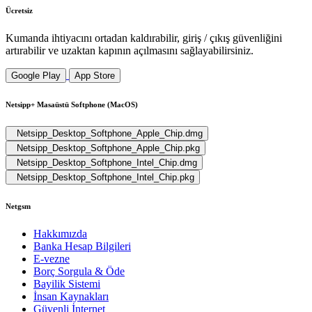
Ücretsiz
Kumanda ihtiyacını ortadan kaldırabilir, giriş / çıkış güvenliğini
artırabilir ve uzaktan kapının açılmasını sağlayabilirsiniz.
Google Play
App Store
Netsipp+ Masaüstü Softphone (MacOS)
Netsipp_Desktop_Softphone_Apple_Chip.dmg
Netsipp_Desktop_Softphone_Apple_Chip.pkg
Netsipp_Desktop_Softphone_Intel_Chip.dmg
Netsipp_Desktop_Softphone_Intel_Chip.pkg
Netgsm
Hakkımızda
Banka Hesap Bilgileri
E-vezne
Borç Sorgula & Öde
Bayilik Sistemi
İnsan Kaynakları
Güvenli İnternet